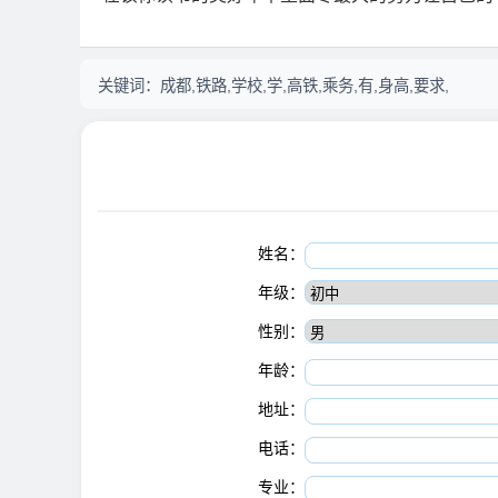
关键词：
成都,铁路,学校,学,高铁,乘务,有,身高,要求,
姓名：
年级：
性别：
年龄：
地址：
电话：
专业：