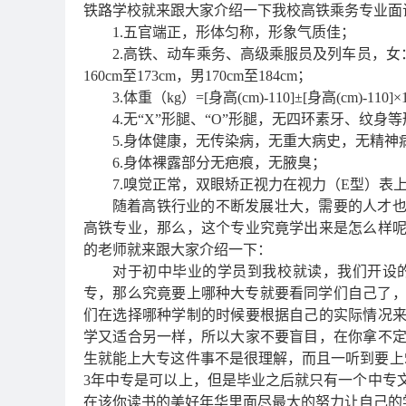
铁路学校就来跟大家介绍一下我校高铁乘务专业面
1.五官端正，形体匀称，形象气质佳；
2.高铁、动车乘务、高级乘服员及列车员，女：身高
160cm至173cm，男170cm至184cm；
3.体重（kg）=[身高(cm)-110]±[身高(cm)-110]
4.无“X”形腿、“O”形腿，无四环素牙、纹身
5.身体健康，无传染病，无重大病史，无精神
6.身体裸露部分无疤痕，无腋臭；
7.嗅觉正常，双眼矫正视力在视力（E型）表上
随着高铁行业的不断发展壮大，需要的人才
高铁专业，那么，这个专业究竟学出来是怎么样
的老师就来跟大家介绍一下：
对于初中毕业的学员到我校就读，我们开设的
专，那么究竟要上哪种大专就要看同学们自己了，前
们在选择哪种学制的时候要根据自己的实际情况
学又适合另一样，所以大家不要盲目，在你拿不
生就能上大专这件事不是很理解，而且一听到要上
3年中专是可以上，但是毕业之后就只有一个中专
在该你读书的美好年华里面尽最大的努力让自己的