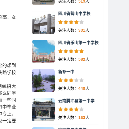
关注人数：
519
人
四川省营山中学校
员身高：女
关注人数：
331
人
四川省乐山第一中学校
关注人数：
582
人
觉的想到
新都一中
铁路学校
制统招大
关注人数：
449
人
那么同学
而一些同
云南腾冲县第一中学
初中毕业
中专上，
关注人数：
163
人
家一定要