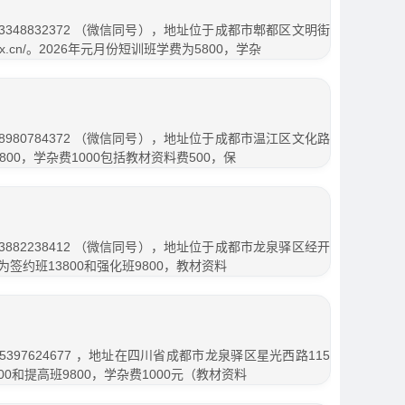
348832372 （微信同号），地址位于成都市郫都区文明街
xwwx.cn/。2026年元月份短训班学费为5800，学杂
980784372 （微信同号），地址位于成都市温江区文化路
4800，学杂费1000包括教材资料费500，保
882238412 （微信同号），地址位于成都市龙泉驿区经开
为签约班13800和强化班9800，教材资料
397624677 ，地址在四川省成都市龙泉驿区星光西路115
00和提高班9800，学杂费1000元（教材资料