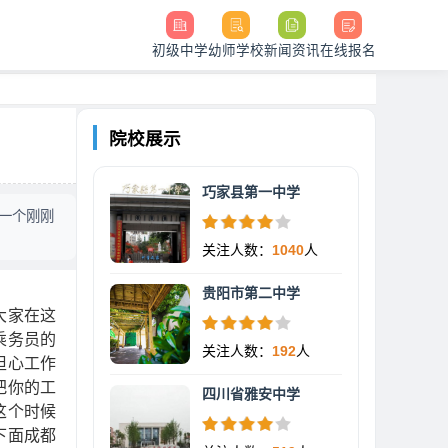
初级中学
幼师学校
新闻资讯
在线报名
院校展示
巧家县第一中学
一个刚刚
关注人数：
1040
人
贵阳市第二中学
大家在这
乘务员的
关注人数：
192
人
担心工作
把你的工
四川省雅安中学
这个时候
下面成都