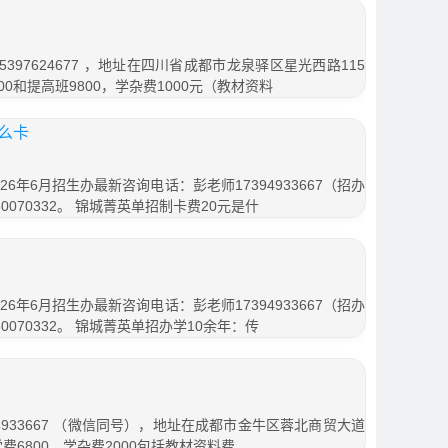
397624677 ，地址在四川省成都市龙泉驿区星光西路115
00和提高班9800，学杂费1000元（教材资料
么卡
6年6月招生办最新咨询电话：彭老师17394933667（招办
070332。 锦城菁英单招制卡费20元是什
6年6月招生办最新咨询电话：彭老师17394933667（招办
070332。 锦城菁英单招办学10余年：传
4933667 （微信同号），地址在成都市金牛区蓉北商贸大道
学费6800，学杂费2000包括教材资料费，