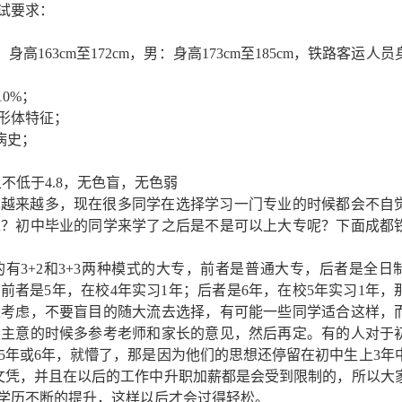
试要求：
163cm至172cm，男：身高173cm至185cm，铁路客运人
×10%；
等形体特征；
病史；
不低于4.8，无色盲，无色弱
也越来越多，现在很多同学在选择学习一门专业的时候都会不自
呢？初中毕业的同学来学了之后是不是可以上大专呢？下面成都
有3+2和3+3两种模式的大专，前者是普通大专，后者是全日
者是5年，在校4年实习1年；后者是6年，在校5年实习1年，
来考虑，不要盲目的随大流去选择，有可能一些同学适合这样，
定主意的时候多参考老师和家长的意见，然后再定。有的人对于
5年或6年，就懵了，那是因为他们的思想还停留在初中生上3年
文凭，并且在以后的工作中升职加薪都是会受到限制的，所以大
学历不断的提升，这样以后才会过得轻松。