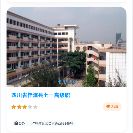
四川省梓潼县七一高级职
240
🏫
📍
公办
梓潼县宏仁大道西段149号