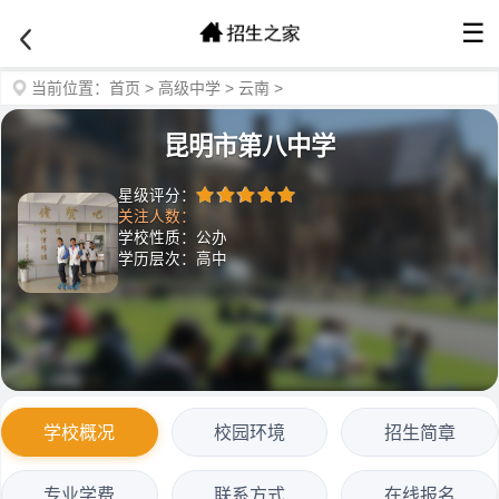
☰
当前位置：
首页
>
高级中学
>
云南
>
昆明市第八中学
星级评分：
关注人数：
学校性质：公办
学历层次：高中
学校概况
校园环境
招生简章
专业学费
联系方式
在线报名