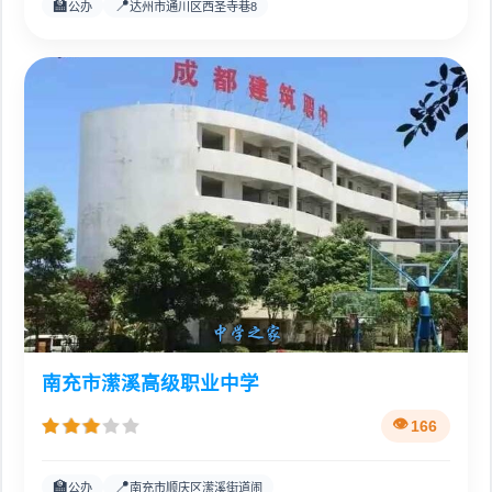
🏫
📍
公办
达州市通川区西圣寺巷8
南充市潆溪高级职业中学
166
🏫
📍
公办
南充市顺庆区潆溪街道闹