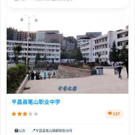
平昌县笔山职业中学
137
🏫
📍
公办
平昌县笔山镇解放街38号