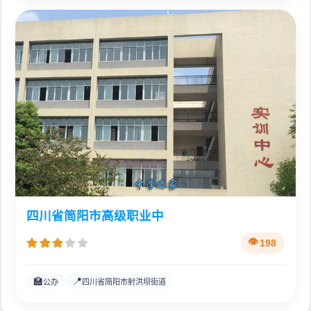
四川省简阳市高级职业中
198
🏫
📍
公办
四川省简阳市射洪坝街道