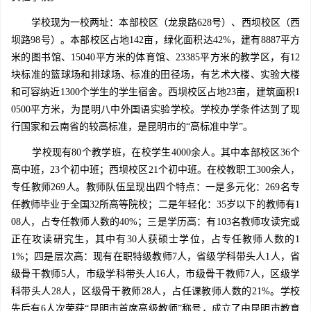
学校现为一校两址：本部校区（龙泉路628号）、西坝校区（西
坝路98号）。本部校区占地142亩，绿化面积达42%，建有8887平方
米的图书馆、15040平方米的体育馆、23385平方米的教学区，有12
块标准的篮球场和排球场、标准的田径场，有艺术大楼、实验大楼
和可容纳近1300个学生的学生宿舍。西坝校区占地23亩，建筑面积1
0500平方米，为昆明八中外国语实验学校。学校办学条件达到了现
行国家和云南省的较高标准，是昆明市的“高标准中学”。
学校现有80个教学班，在校学生4000余人。其中本部校区36个
高中班，23个初中班；西坝校区21个初中班。在校教职工300余人，
专任教师269人。教师队伍呈现出四个特点：一是多元化：269名专
任教师毕业于全国32所高等院校；二是年轻化：35岁以下的教师有1
08人，占专任教师人数的40%；三是学历高：有103名教师攻读完或
正在攻读研究生，其中有30人获硕士学位，占专任教师人数的1
1%；四是层次高：现有在职特级教师7人，省级学科带头人1人，省
级骨干教师5人，市级学科带头人16人，市级骨干教师7人，区级学
科带头人28人，区级骨干教师28人，占任课教师人数的21%。学校
先后有6人次荣获“昆明市首席高级教师”称号，成立了由昆明市教育