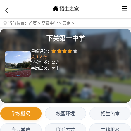
☰
当前位置：
首页
>
高级中学
>
云南
>
下关第一中学
星级评分：
关注人数：
学校性质：公办
学历层次：高中
学校概况
校园环境
招生简章
专业学费
联系方式
在线报名