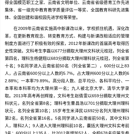
得全国模范职工之家、云南省文明单位、云南省省级德育工作先进
集体、省一级完中教育教学质量评估一等奖、全国教育科研先进集
体、全国创建和谐校园先进学校等荣誉。
在2009年云南省实施高中新课改以来，学校抓住机遇，深化改
革，在更新教育观念、转变教育方式、构建与新课改相适应的管理
制度方面进行了积极有效的探索，2012年新课改的首届高考取得历
史性突破。文科考生李磊以677分摘取大理州文科状元桂冠，列全省
第四名，理科生杨健翔以683分摘取大理州理科状元桂冠，列全省第
十名；9名同学进入云南省前50名（列全省第二），600分以上83
人，占云南省600分以上人数的5.7%，占大理州600分以上人数的6
2.88%；一本率79.89%，高分段人数、总平均分、各科平均分、一
本率和本科率均为大理州第一名；九人被北京大学、清华大学录
取。2013年高考再创辉煌，文科考生赵倩雯以659分摘取大理州文
科状元，名列全省第8名；理科考生曹昌浩以701分摘取大理州理科
状元，名列全省第10名；15岁考生米泽民以692分名列大理州理科
第2名，名列全省第16名。5名同学进入云南省前50名，其中文科3
人，理科2人；9人进入大理州理科前10名，囊括大理州文科实考前
3名；600分以上135人，比2012年增加52人。全校678名应届生参