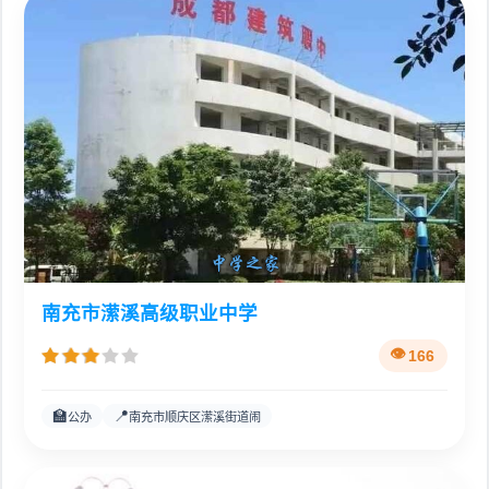
南充市潆溪高级职业中学
166
🏫
📍
公办
南充市顺庆区潆溪街道闹