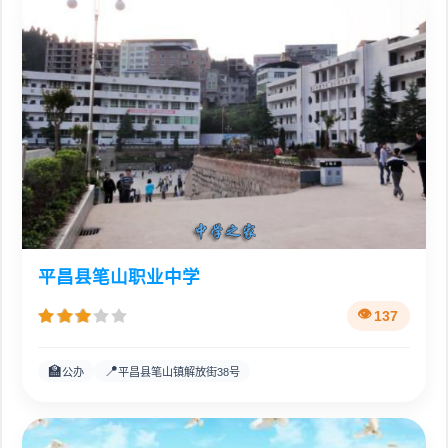
平昌县笔山职业中学
137
🏫
📍
公办
平昌县笔山镇解放街38号