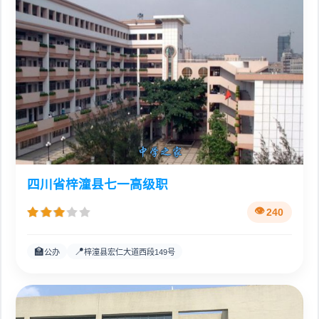
四川省梓潼县七一高级职
240
🏫
📍
公办
梓潼县宏仁大道西段149号