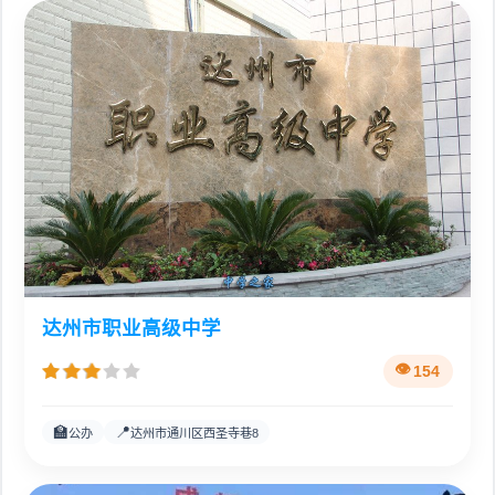
达州市职业高级中学
154
🏫
📍
公办
达州市通川区西圣寺巷8