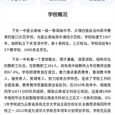
学校概况
下关一中是云南省一级一等高级中学、大理白族自治州高中教
育的窗口示范学校，也是云南省高中课改示范校。学校始建于1947
年，始称私立下关苍洱中学，曾十易校名，三迁校址。学校目前有4
3个教学班、2400多名学生。
下关一中有着一个爱岗敬业、德才兼备、锐意进取、结构优化
的教职工队伍，在职教职工181人，具有高中级教师占专任教师总数
的67.4%。学校把德育放在首位，着力推进素质教育，重视教书育
人，服务育人，管理育人，努力培育办学特色，促进了学校工作的
全面发展，教育教学质量稳居全省前列。在2010年高考中，杨维思
同学以671分的优异成绩，摘取云南省文科状元桂冠，这是继1998
年我校毕业生赵勤智获得云南省文科状元之后又一次新的突破。201
1年学校成为云南省具有北京大学自主招生校长实名推荐资格四所学
校之一,2012年成为清华大学新百年领军计划项目学校。学校先后获