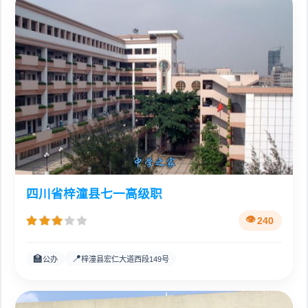
四川省梓潼县七一高级职
240
🏫
📍
公办
梓潼县宏仁大道西段149号