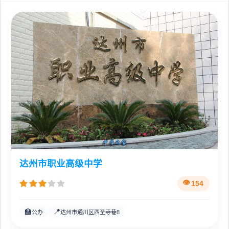
达州市职业高级中学
154
🏫
📍
公办
达州市通川区西圣寺巷8