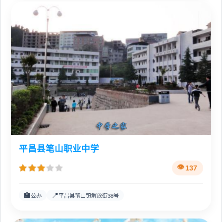
平昌县笔山职业中学
137
🏫
📍
公办
平昌县笔山镇解放街38号