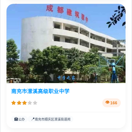
南充市潆溪高级职业中学
166
🏫
📍
公办
南充市顺庆区潆溪街道闹