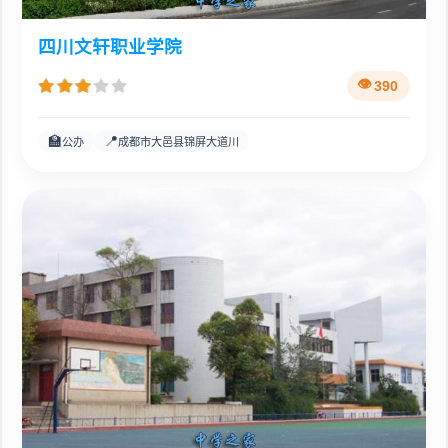
四川文轩职业学院
390
🏫
📍
公办
成都市大邑县锦屏大道川