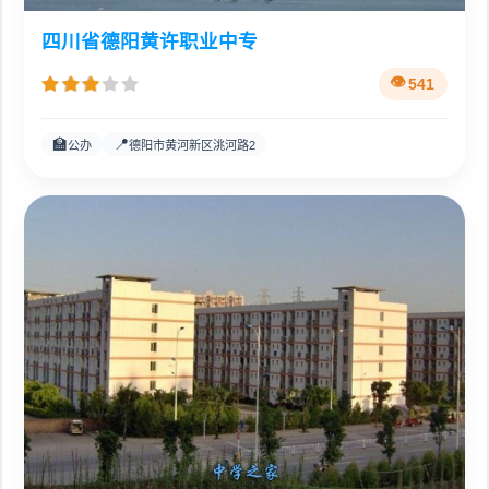
四川省德阳黄许职业中专
541
🏫
📍
公办
德阳市黄河新区洮河路2