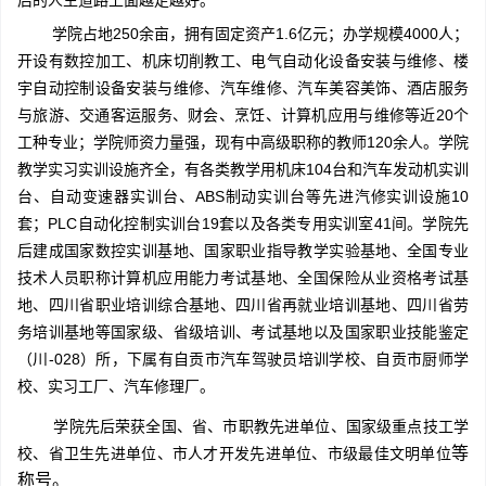
后的人生道路上面越走越好。
学院占地250余亩，拥有固定资产1.6亿元；办学规模4000人；
开设有数控加工、机床切削教工、电气自动化设备安装与维修、楼
宇自动控制设备安装与维修、汽车维修、汽车美容美饰、酒店服务
与旅游、交通客运服务、财会、烹饪、计算机应用与维修等近20个
工种专业；学院师资力量强，现有中高级职称的教师120余人。学院
教学实习实训设施齐全，有各类教学用机床104台和汽车发动机实训
台、自动变速器实训台、ABS制动实训台等先进汽修实训设施10
套；PLC自动化控制实训台19套以及各类专用实训室41间。学院先
后建成国家数控实训基地、国家职业指导教学实验基地、全国专业
技术人员职称计算机应用能力考试基地、全国保险从业资格考试基
地、四川省职业培训综合基地、四川省再就业培训基地、四川省劳
务培训基地等国家级、省级培训、考试基地以及国家职业技能鉴定
（川-028）所，下属有自贡市汽车驾驶员培训学校、自贡市厨师学
校、实习工厂、汽车修理厂。
学院先后荣获全国、省、市职教先进单位、国家级重点技工学
等
校、省卫生先进单位、市人才开发先进单位、市级最佳文明单位
称号。