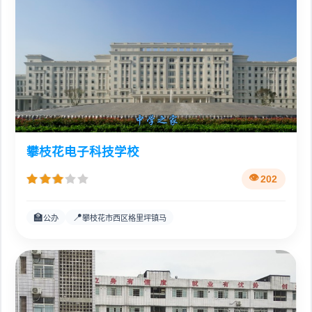
攀枝花电子科技学校
202
🏫
📍
公办
攀枝花市西区格里坪镇马