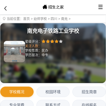
☰
当前位置：
首页
>
幼师学校
>
四川
>
南充
>
南充电子铁路工业学校
星级评分：
关注人数：
学校性质：民办
学历层次：中专
学校概况
校园环境
招生简章
专业学费
联系方式
在线报名