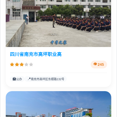
四川省南充市高坪职业高
245
🏫
📍
公办
南充市高坪区东顺路132号