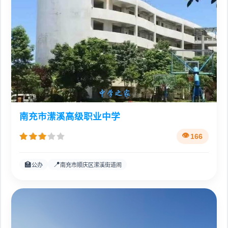
南充市潆溪高级职业中学
166
🏫
📍
公办
南充市顺庆区潆溪街道闹