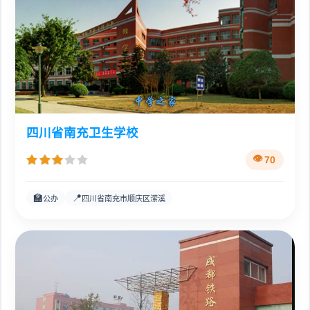
四川省南充卫生学校
70
🏫
📍
公办
四川省南充市顺庆区潆溪