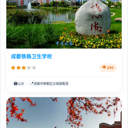
成都铁路卫生学校
290
🏫
📍
公办
成都市郫都区古城镇蜀源