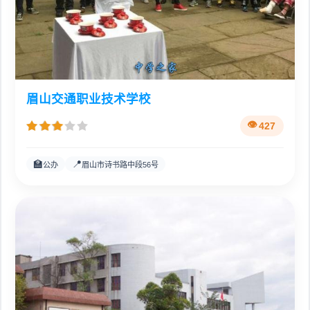
眉山交通职业技术学校
427
🏫
📍
公办
眉山市诗书路中段56号