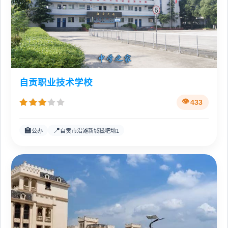
自贡职业技术学校
433
🏫
📍
公办
自贡市沿滩新城糍粑坳1