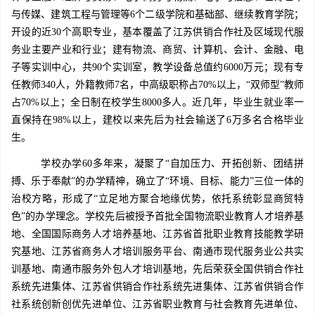
与传媒、建筑工程与管理等6个二级学院和基础部、继续教育学院；
开设的近30个高职专业，基本覆盖了江苏供销合作社及区域现代服
务业主要产业和行业；建有物流、商贸、计算机、会计、金融、电
子等实训中心，共90个实训室，教学设备总值约6000万元；现有专
任教师340人，外籍教师7名，中高级职称占70%以上，“双师型”教师
占70%以上；全日制在校学生8000多人。近几年，毕业生就业率一
直保持在98%以上，建校以来先后为社会输送了6万多名合格毕业
生。
学校办学60多年来，凝聚了“自加压力、开拓创新、团结拼
搏、乐于奉献”的办学精神，确立了“环境、目标、能力”三位一体的
治校方略，形成了“立足地方聚合地缘优势，依托系统彰显商贸特
色”的办学理念。学校先后被授予首批全国物流职业教育人才培养基
地、全国国际商务人才培养基地、江苏省首批职业教育技能教学研
究基地、江苏省商务人才培训服务平台、南通市现代服务业公共实
训基地、南通市服务外包人才培训基地，先后荣获全国供销合作社
系统先进集体、江苏省供销合作社系统先进集体、江苏省供销合作
社系统创新创优先进单位、江苏省职业教育与社会教育先进单位、