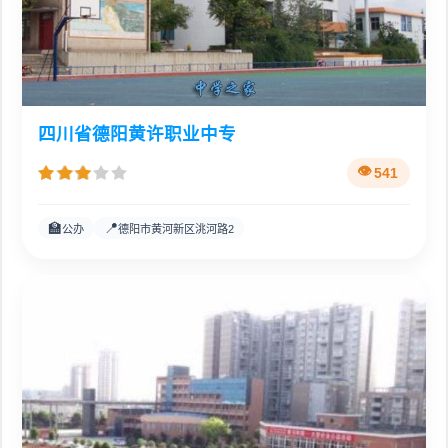
四川省德阳黄许职业中专
541
🏫
📍
公办
德阳市黄河新区洮河路2