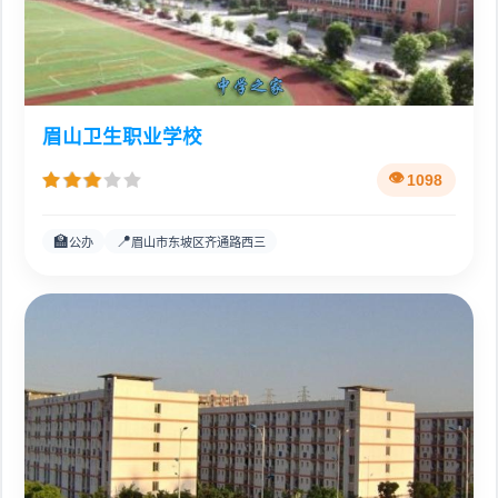
眉山卫生职业学校
1098
🏫
📍
公办
眉山市东坡区齐通路西三