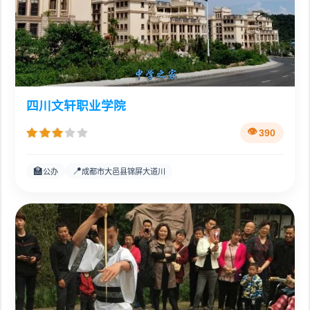
四川文轩职业学院
390
🏫
📍
公办
成都市大邑县锦屏大道川