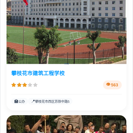
攀枝花市建筑工程学校
563
🏫
📍
公办
攀枝花市西区苏铁中路5