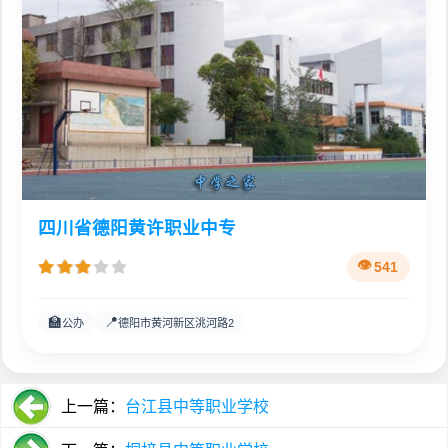
四川省德阳黄许职业中专
541
🏫
📍
公办
德阳市黄河新区洮河路2
上一篇：
台江县中等职业学校