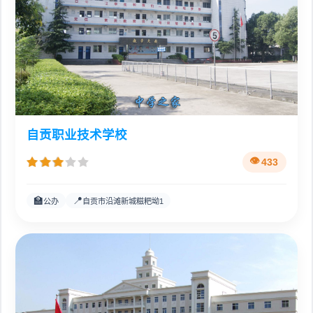
自贡职业技术学校
433
🏫
📍
公办
自贡市沿滩新城糍粑坳1