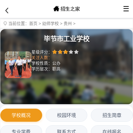
☰
当前位置：
首页
>
幼师学校
>
贵州
>
毕节市工业学校
星级评分：
关注人数：
学校性质：公办
学历层次：职高
学校概况
校园环境
招生简章
专业学费
联系方式
在线报名