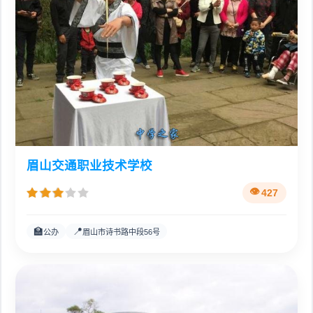
眉山交通职业技术学校
427
🏫
📍
公办
眉山市诗书路中段56号