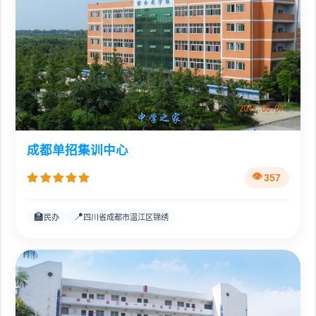
成都单招集训中心
357
🏫
📍
民办
四川省成都市温江区锦绣