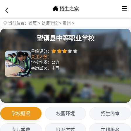
☰
当前位置：
首页
>
幼师学校
>
贵州
>
望谟县中等职业学校
星级评分：
关注人数：
学校性质：公办
学历层次：中专
学校概况
校园环境
招生简章
专业学费
联系方式
在线报名