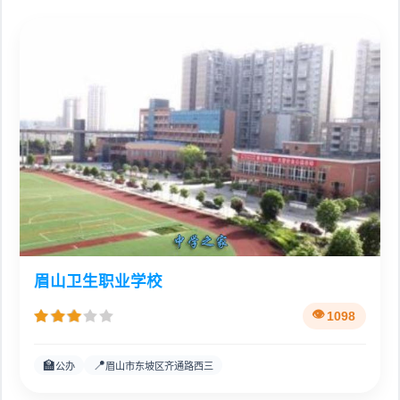
眉山卫生职业学校
1098
🏫
📍
公办
眉山市东坡区齐通路西三