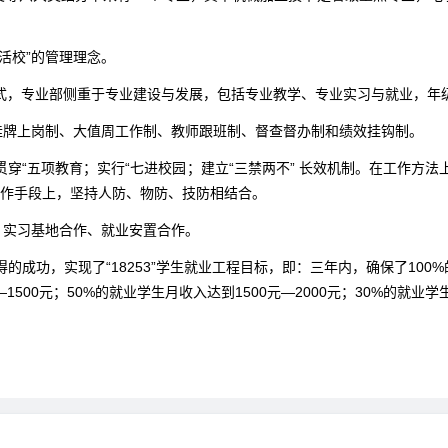
活校”的管理理念。
式，专业部侧重于专业建设与发展，包括专业教学、专业实习与就业，年
挂牌上岗制、大值周工作制、教师跟班制、督查督办制和绩效挂钩制。
穿“五项教育；实行“七进校园；建立“三禁两不” 长效机制。在工作方法
在工作手段上，坚持人防、物防、技防相结合。
、实习基地合作、就业安置合作。
成功，实现了“18253”学生就业工程目标，即：三年内，确保了100
500元；50%的就业学生月收入达到1500元—2000元；30%的就业学