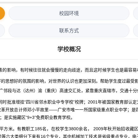
校园环境
联系方式
学校概况
素的影响，有时候往往就会慢慢的走向歧途，而且这时候学生也是最容易
好的思想好的氛围的影响，对世界的认识也更加深刻。帮助学生度过最受
速广邻段与达（达州）渝（重庆）高速交汇处，紧靠重庆直辖市，交通十分
，同时批准增挂“四川省邻水职业中专学校”校牌；2001年被国家教育部认定
国改革开放总计师邓小平故里——广安市唯一一所国家级重点职业中学；是
是实施藏区“9+3”免费职业教育学校。
0平方米。有教职工185名，在校学生3800余名， 2009年秋开始招收藏
类等六大类细分下来有16个专业，其中机械加工技术是省级重点专业，电