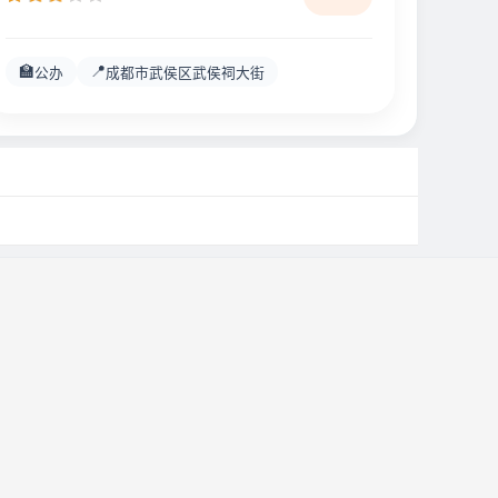
🏫
📍
公办
成都市武侯区武侯祠大街