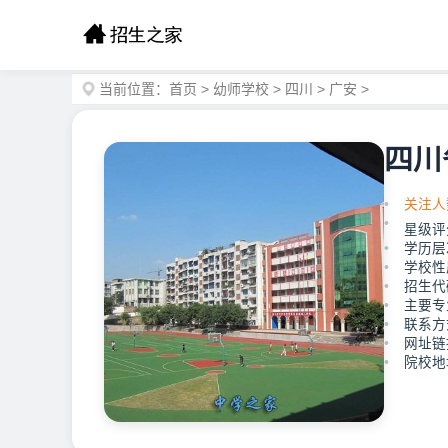
当前位置：
首页
>
幼师学校
>
四川
>
广安
>
四川
关注人
星级评
学历层
学校性
招生代码
主要专
联系方式
网址链接：
院校地