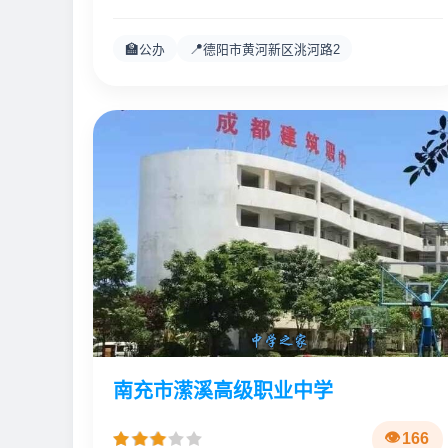
🏫
📍
公办
德阳市黄河新区洮河路2
南充市潆溪高级职业中学
166