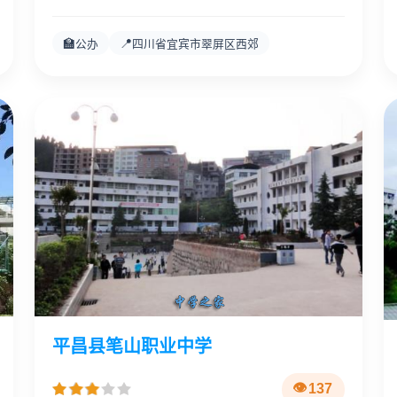
🏫
📍
公办
四川省宜宾市翠屏区西郊
平昌县笔山职业中学
137