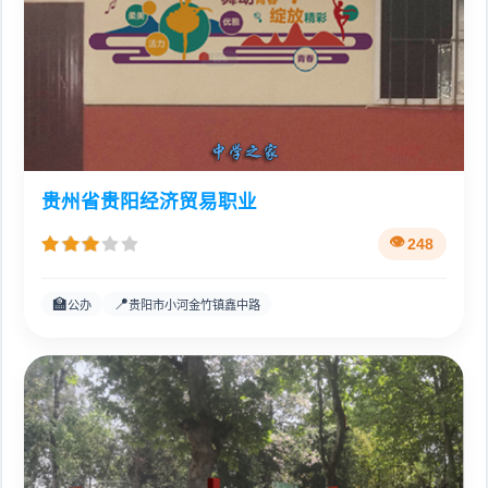
贵州省贵阳经济贸易职业
248
🏫
📍
公办
贵阳市小河金竹镇鑫中路