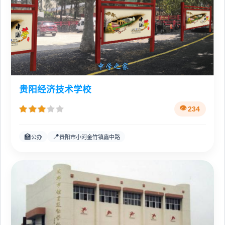
贵阳经济技术学校
234
🏫
📍
公办
贵阳市小河金竹镇鑫中路