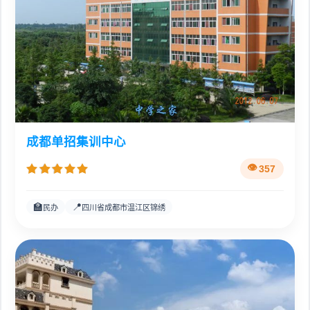
成都单招集训中心
357
🏫
📍
民办
四川省成都市温江区锦绣