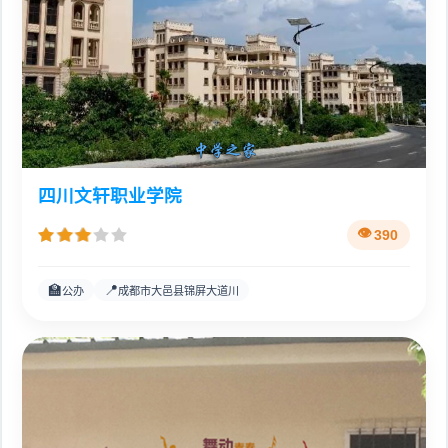
四川文轩职业学院
390
🏫
📍
公办
成都市大邑县锦屏大道川