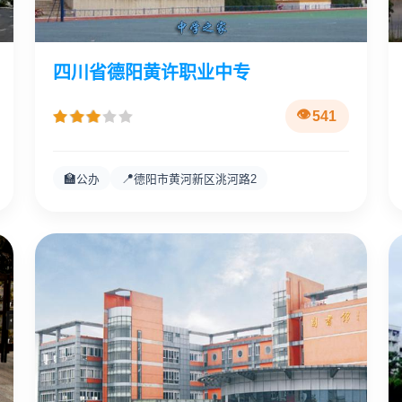
四川省德阳黄许职业中专
541
🏫
📍
公办
德阳市黄河新区洮河路2