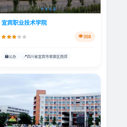
宜宾职业技术学院
358
🏫
📍
公办
四川省宜宾市翠屏区西郊