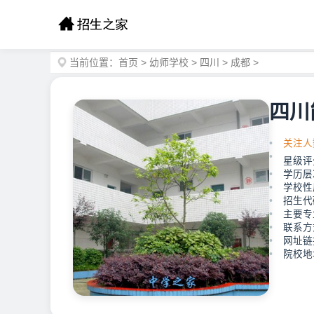
当前位置：
首页
>
幼师学校
>
四川
>
成都
>
四川
关注人
星级评
学历层
学校性
招生代码
主要专
联系方式
网址链接：
院校地