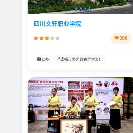
四川文轩职业学院
390
🏫
📍
公办
成都市大邑县锦屏大道川