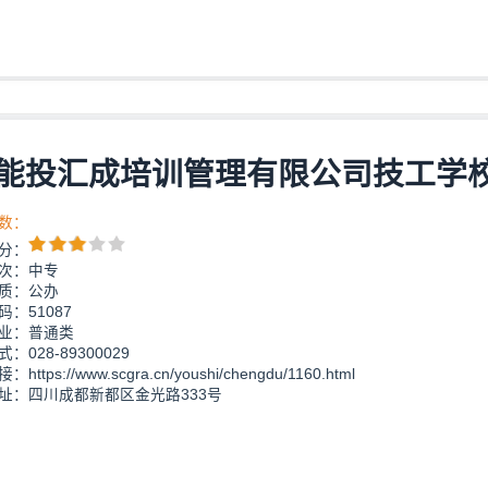
能投汇成培训管理有限公司技工学
数：
分：
次：中专
质：公办
：51087
业：普通类
：028-89300029
https://www.scgra.cn/youshi/chengdu/1160.html
址：四川成都新都区金光路333号