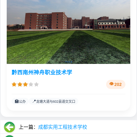
黔西南州神舟职业技术学
202
🏫
📍
公办
龙塘大道与602县道交叉口
上一篇：
成都实用工程技术学校