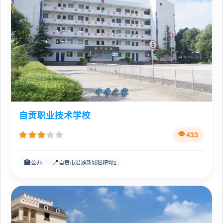
自贡职业技术学校
433
🏫
📍
公办
自贡市沿滩新城糍粑坳1