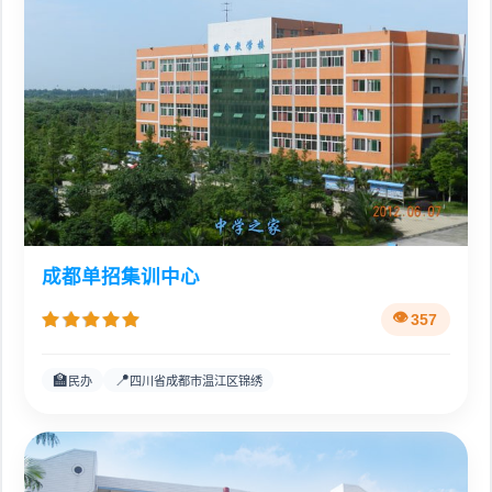
成都单招集训中心
357
🏫
📍
民办
四川省成都市温江区锦绣