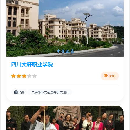
四川文轩职业学院
390
🏫
📍
公办
成都市大邑县锦屏大道川