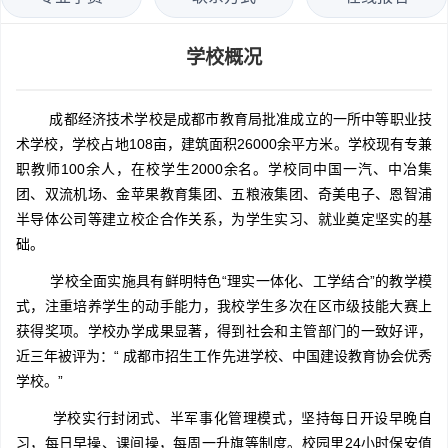
学校概况
成都经济技术学校是成都市教育局批准成立的一所中等职业技
术学校，学校占地108亩，建筑面积26000余平方米。学校现有专兼
职教师100余人，在校学生2000余名。学校同中国一汽、中冶集
团、双流机场、金苹果教育集团、五粮液集团、奇美电子、恩智浦
半导体公司等建立校企合作关系，为学生实习、就业奠定坚实的基
础。
学校全面实施具有鲜明特色“理实一体化、工学结合”的教学模
式，注重培养学生的动手能力，我校学生多次在区市级技能大赛上
获得奖项。学校办学成果显著，得到社会和主管部门的一致好评，
近三年被评为：“ 成都市招生工作先进学校、中国建设教育协会优秀
学校。”
学校实行封闭式、半军事化管理模式，坚持每日开设早晚自
习，每日早操、课间操，每周一升旗等制度。校园里24小时保安值