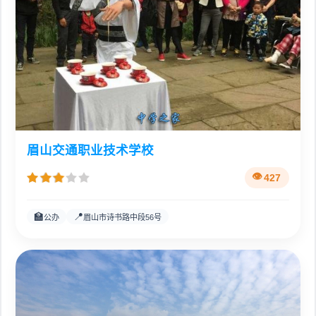
眉山交通职业技术学校
427
🏫
📍
公办
眉山市诗书路中段56号