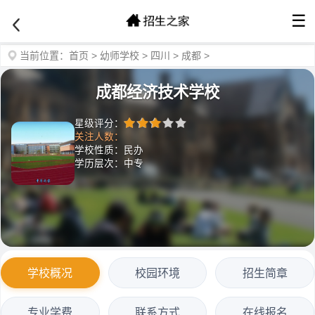
☰
当前位置：
首页
>
幼师学校
>
四川
>
成都
>
成都经济技术学校
星级评分：
关注人数：
学校性质：民办
学历层次：中专
学校概况
校园环境
招生简章
专业学费
联系方式
在线报名