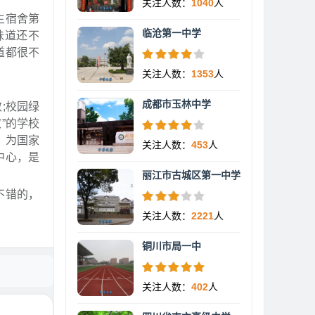
关注人数：
1040
人
生宿舍第
临沧第一中学
味道还不
道都很不
关注人数：
1353
人
成都市玉林中学
;校园绿
”的学校
，为国家
关注人数：
453
人
中心，是
丽江市古城区第一中学
不错的，
关注人数：
2221
人
铜川市局一中
关注人数：
402
人