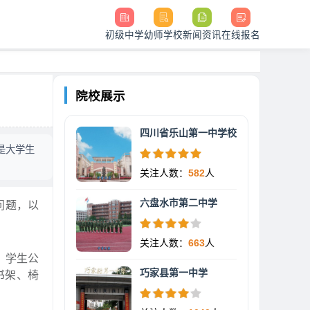
初级中学
幼师学校
新闻资讯
在线报名
院校展示
四川省乐山第一中学校
是大学生
关注人数：
582
人
六盘水市第二中学
问题，以
关注人数：
663
人
。学生公
巧家县第一中学
书架、椅