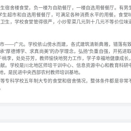
女生宿舍楼食堂，负一楼为自助餐厅，一楼自选用餐餐厅。有男
学生超市和自选用餐餐厅，可满足各种消费水平的用餐。食堂
对卫生，学校食堂管得很严，小炒荤菜几元到十几元不等价位味
市——广元。学校依山傍水而建，各式建筑清新典雅，错落有致
“厚德博学、求真尚美”的办学理念，弘扬“负重自强，开拓进取
万千桃李，处处芬芳，教师愉快地努力工作，学子幸福地健康成长
贡献。学校是川北地区师培干训中心、信息资源中心和教育科研
地，是民进中央西部农村教师培训基地。
高等专科学校五年制大专的食堂和宿舍情况，整体条件都是非常
。