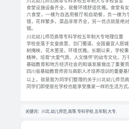
川北幼儿师范高等专科学校五年制大专学校食堂
食堂设施设备齐全，就餐环境舒适优雅。食堂有
六食堂，一楼为自选用餐厅和自助餐，负一楼为
错，花样繁多，菜品非常齐全，另一优点就是绝
错。
川北幼儿师范高等专科学校五年制大专地理位置
学校坐落于女皇故里、剑门蜀道、全国最宜人居城
树掩映，花木葱茏，环境优雅。长期以来，学校秉承
精神，培育“大爱气质、人文情怀”的幼专文化，
基础教育和地方经济社会的和谐发展做出了重要
四川省基础教育师资与高职人才培养培训的重要基
以上，就是我为同学们整理的关于川北幼儿师范
同学们即使是在学校也能享受像家一样的生活方式
关键词：
川北,幼儿师范,高等,专科学校,五年制,大专,