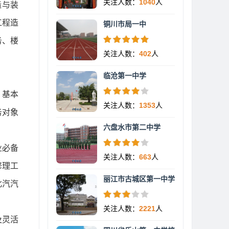
关注人数：
1040
人
造与装
工程造
铜川市局一中
务、楼
关注人数：
402
人
临沧第一中学
、基本
关注人数：
1353
人
务对象
六盘水市第二中学
业必备
关注人数：
663
人
修理工
丽江市古城区第一中学
北汽汽
关注人数：
2221
人
及灵活