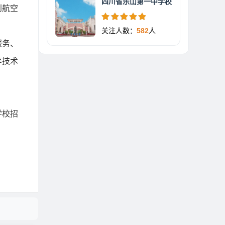
四川省乐山第一中学校
到航空
关注人数：
582
人
服务、
等技术
学校招