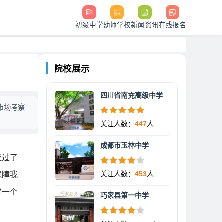
初级中学
幼师学校
新闻资讯
在线报名
院校展示
四川省南充高级中学
市场考察
关注人数：
447
人
成都市玉林中学
经过了
关注人数：
453
人
保障我
学一个
巧家县第一中学