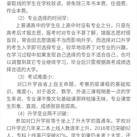
录取线的学生在学校就读，将免除三年书本费、住宿费、
作业本费。
（2）专业选择的时间早：
上普通高中的学生在上高中时没有专业之分，只是在
高考后才报志愿，报考时对专业不甚了解，填报志愿时很
盲目，常会因志愿填报不当而影响升学。而选择对口升学
的考生入学即可选择专业，较早地培养了对专业的兴趣，
在学习过程中如果发现自己选择的专业不适合自己，也可
以调整到其它专业继续学习，毕业后只需根据高考成绩选
择合适的大学。
（3）考试难度小：
对口升学由省上自主命题，考察的是课程的基础知
识，难度小，对于语文、数学、外语三课程稍差一点的学
生来说，专业课不像文化基础课那样枯燥无味，专业课堂
生形象、直观，成绩很容易提高。
（4）升学变业两不识破：
参加对口升学就等于坐上了升大学的直通车。学校对
口升学近几年来二本上线人数逐年上升，2016年已突破82
人，专科上线率已突破87%。学生如果仍未考上大学，还