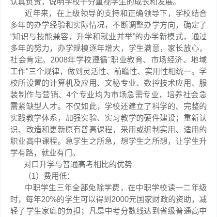
认真负责，说明学校十分重视学生的成长和发展。
近年来，在上级领导的支持和正确领导下，学校结合
多年的办学经验和实际情况，不断调整办学方向，确定了
“知识与技能兼容，升学和就业并举”的办学新模式，通过
多年的努力，办学规模逐年增大，学生满意，家长放心，
社会肯定。2008年学校遵循"职业教育、市场经济、地域
工作"三个规律，做到灵活性、前瞻性、实用性相统一。学
校所设置的计算机及应用、文秘专业、数控技术应用、服
装制作与营销、4个专业均为市场急需专业，培养社会急
需紧缺型人才。不仅如此，学校还建立了科学的、完整的
实践教学体系，加强实验、实习教学的硬件建设；重新认
识、改造和更新原有普高课程，采用或编制实用、适用的
职业高中课程。急学生之所急，想学生之所想，让学生升
学有路，就业有门。
对口升学与普通高考相比的优势
（1）费用低：
中职学生三年全部免除学费，在中职学校读一二年级
时，每年20%的学生可以得到2000元国家财政的资助，减
轻了学生家庭的负担；凡是中考分数线达到省级普通高中