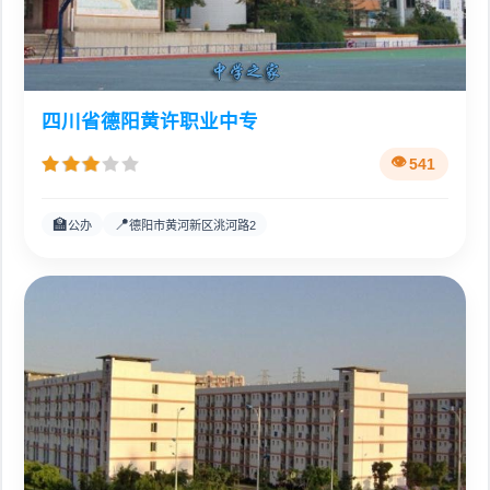
四川省德阳黄许职业中专
541
🏫
📍
公办
德阳市黄河新区洮河路2