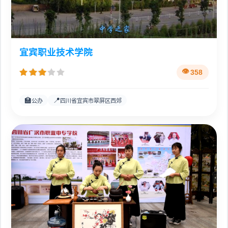
宜宾职业技术学院
358
🏫
📍
公办
四川省宜宾市翠屏区西郊