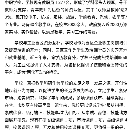
中职学校，学校现有教职员工277名，形成了学科带头人领军，骨干
教师为支撑，青年教师为后备的师资队伍，其中 “双师型教师”达3
0％。现开设电子、机械、服装、旅游、学前教育、汽修、农学等7
个专业。现有60个教学班，在校生3000余人。政府投入近2000万添
置实习、实作设备，以满足教学、实习工作的需要。
学校与工业园区资源互补。学校可作为园区企业职工岗前培训
及提高培训的基地；同时，园区又作为学生及培训学员的实习基地
和就业基地。近三年来，除学历教育外，学校已完成各类培训8558
人，为工业化提供了人才支持，为城镇化提供了技能和素质转化的
平台，成为“两化互动”的桥梁。
学校一直把教学科研作为学校的立足之基，发展之源。开创性
地以就业为导向，以促进学生的长远发展为核心，立足学生、紧贴
市场、踏实研究，取得了丰硕的成果，多项课题获市、县级奖励，
在省、市均享有较高声誉。近年来，我校更以促成学生“服从指挥、
素质优良、品行端正、技能卓越”为目标，从素质、品德、技能诸方
面展开研究，现有在研省级课题 1 项，市场课题 1 项，县级课题 4
项，校级课题 7 项，开发和使用校本课程 8 项，更值得一提的是，