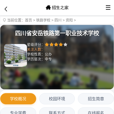
☰
当前位置：
首页
>
铁路学校
>
四川
>
资阳
>
四川省安岳铁路第一职业技术学校
星级评分：
关注人数：
学校性质：公办
学历层次：中专
学校概况
校园环境
招生简章
专业学费
联系方式
在线报名