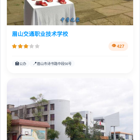
眉山交通职业技术学校
427
🏫
📍
公办
眉山市诗书路中段56号