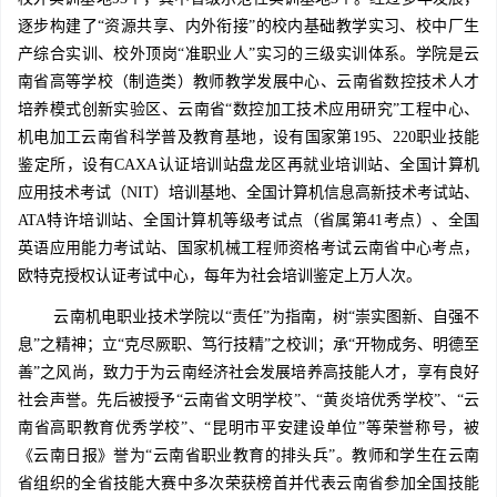
逐步构建了“资源共享、内外衔接”的校内基础教学实习、校中厂生
产综合实训、校外顶岗“准职业人”实习的三级实训体系。学院是云
南省高等学校（制造类）教师教学发展中心、云南省数控技术人才
培养模式创新实验区、云南省“数控加工技术应用研究”工程中心、
机电加工云南省科学普及教育基地，设有国家第195、220职业技能
鉴定所，设有CAXA认证培训站盘龙区再就业培训站、全国计算机
应用技术考试（NIT）培训基地、全国计算机信息高新技术考试站、
ATA特许培训站、全国计算机等级考试点（省属第41考点）、全国
英语应用能力考试站、国家机械工程师资格考试云南省中心考点，
欧特克授权认证考试中心，每年为社会培训鉴定上万人次。
云南机电职业技术学院以“责任”为指南，树“崇实图新、自强不
息”之精神；立“克尽厥职、笃行技精”之校训；承“开物成务、明德至
善”之风尚，致力于为云南经济社会发展培养高技能人才，享有良好
社会声誉。先后被授予“云南省文明学校”、“黄炎培优秀学校”、“云
南省高职教育优秀学校”、“昆明市平安建设单位”等荣誉称号，被
《云南日报》誉为“云南省职业教育的排头兵”。教师和学生在云南
省组织的全省技能大赛中多次荣获榜首并代表云南省参加全国技能