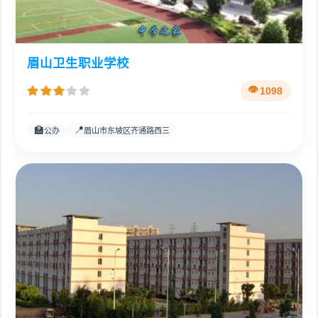
眉山卫生职业学校
1098
🏫
📍
公办
眉山市东坡区齐通路西三