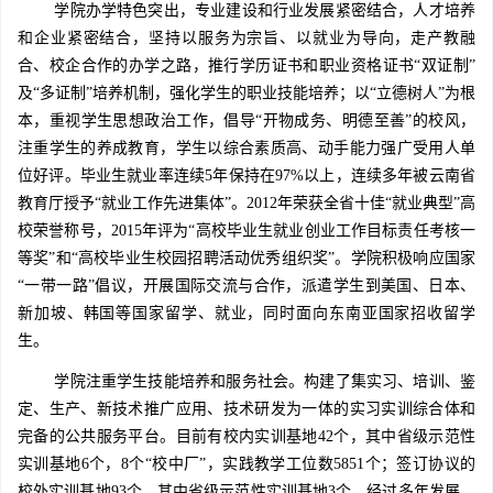
学院办学特色突出，专业建设和行业发展紧密结合，人才培养
和企业紧密结合，坚持以服务为宗旨、以就业为导向，走产教融
合、校企合作的办学之路，推行学历证书和职业资格证书“双证制”
及“多证制”培养机制，强化学生的职业技能培养；以“立德树人”为根
本，重视学生思想政治工作，倡导“开物成务、明德至善”的校风，
注重学生的养成教育，学生以综合素质高、动手能力强广受用人单
位好评。毕业生就业率连续5年保持在97%以上，连续多年被云南省
教育厅授予“就业工作先进集体”。2012年荣获全省十佳“就业典型”高
校荣誉称号，2015年评为“高校毕业生就业创业工作目标责任考核一
等奖”和“高校毕业生校园招聘活动优秀组织奖”。学院积极响应国家
“一带一路”倡议，开展国际交流与合作，派遣学生到美国、日本、
新加坡、韩国等国家留学、就业，同时面向东南亚国家招收留学
生。
学院注重学生技能培养和服务社会。构建了集实习、培训、鉴
定、生产、新技术推广应用、技术研发为一体的实习实训综合体和
完备的公共服务平台。目前有校内实训基地42个，其中省级示范性
实训基地6个，8个“校中厂”，实践教学工位数5851个；签订协议的
校外实训基地93个，其中省级示范性实训基地3个。经过多年发展，