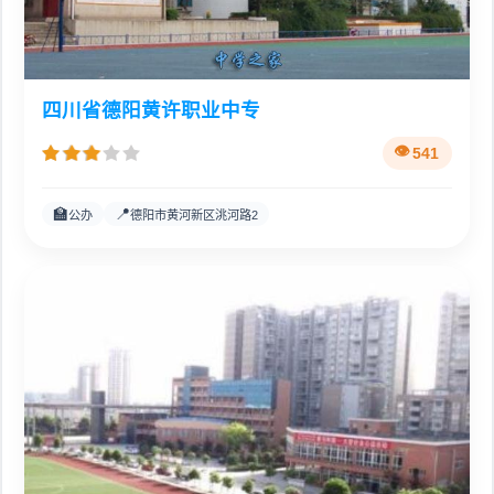
四川省德阳黄许职业中专
541
🏫
📍
公办
德阳市黄河新区洮河路2