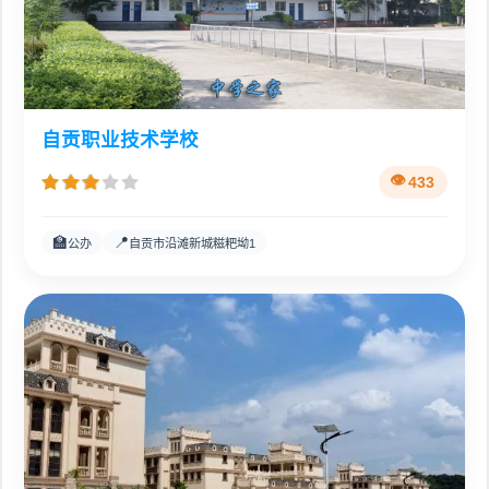
自贡职业技术学校
433
🏫
📍
公办
自贡市沿滩新城糍粑坳1