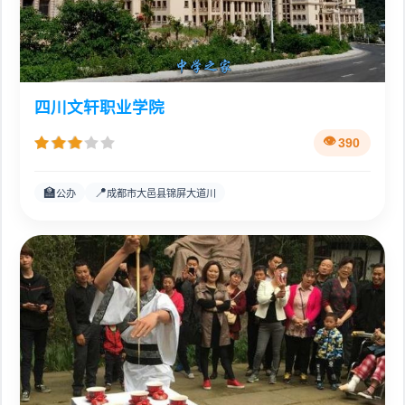
四川文轩职业学院
390
🏫
📍
公办
成都市大邑县锦屏大道川