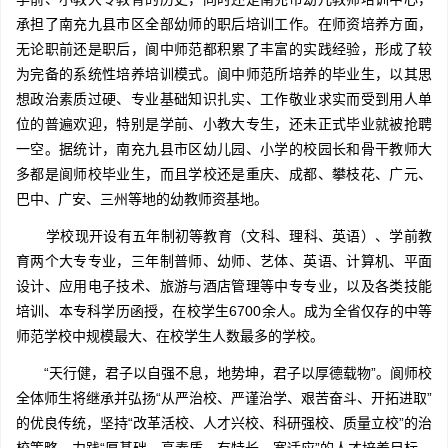
承担了南充九县市区全部幼师的职后培训工作。在师资培养方面，
无论职前还是职后，阆中师范都积累了丰富的实践经验，形成了较
为完备的系统性培养培训模式。阆中师范所培养的毕业生，以其思
想政治素质过硬、专业基础知识扎实、工作敬业求实而受到用人单
位的普遍欢迎，特别是学前、小教大专生，还未正式毕业就被抢聘
一空。据统计，南充九县市区幼儿园、小学的校园长和骨干教师大
多都是阆师校毕业生，而且学校还是重庆、成都、攀枝花、广元、
巴中、广安、三州等地的幼教师资基地。
学校现开设有五年制初等教育（文科、理科、英语）、学前教
育两个大专专业，三年制普师、幼师、艺体、英语、计算机、平面
设计、应用电子技术、旅游与酒店管理等中专专业，以及各类技能
培训、本专科学历函授，在校学生6700余人。成为全省仅存的中等
师范学校中规模最大、在校学生人数最多的学校。
“天行健，君子以自强不息，地势坤，君子以厚德载物”。阆师校
全体师生将继承并弘扬“从严治校、严谨治学、艰苦奋斗、开拓进取”
的优良传统，坚持“改革活校、人才兴校、科研强校、质量立校”的治