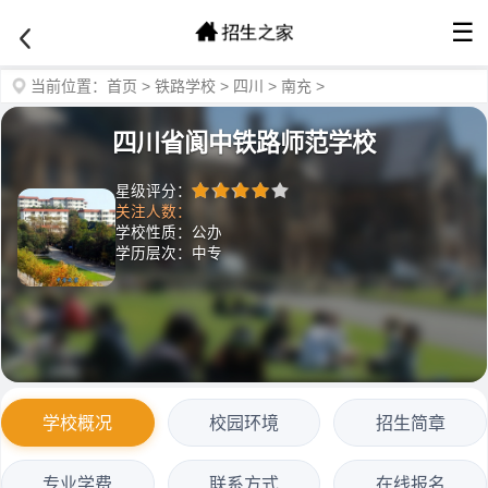
☰
当前位置：
首页
>
铁路学校
>
四川
>
南充
>
四川省阆中铁路师范学校
星级评分：
关注人数：
学校性质：公办
学历层次：中专
学校概况
校园环境
招生简章
专业学费
联系方式
在线报名