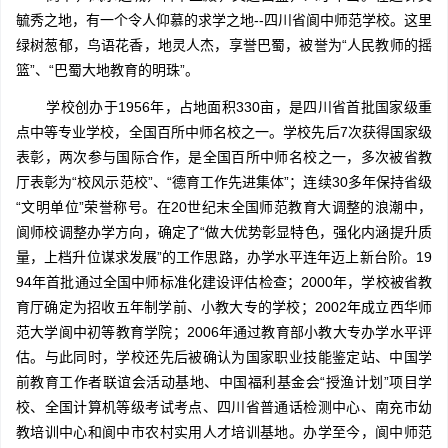
毓秀之地，有一个令人仰慕的求学之地--四川省阆中师范学校。这里
绿树葱郁，鸟语花香，地灵人杰，享誉巴蜀，被誉为“人民教师的摇
篮”、“巴蜀大地教育的明珠”。
学校创办于1956年，占地面积330亩，是四川省首批国家级重
点中等专业学校，全国百所中师名校之一。学校先后7次获得国家级
表彰，两次参与国际合作，是全国百所中师名校之一，多次被省教
厅表彰为“校风示范校”、“德育工作先进集体”；连续30多年保持省级
“文明单位”荣誉称号。在20世纪末全国师范教育大调整的浪潮中，
阆师校调整办学方向，确定了“做大优势彰显特色，强化内涵提升质
量，上档升位谋求发展”的工作思路，办学水平连年迈上新台阶。19
94年首批通过全国中师标准化建设评估检查；2000年，学校被省教
育厅确定为招收五年制学前、小教大专的学校；2002年成立西华师
范大学阆中初等教育学院；2006年通过教育部小教大专办学水平评
估。与此同时，学校还先后被确认为国家职业技能鉴定站、中国学
前教育工作者联谊会活动基地、中国福利基金会“授渔计划”项目学
校、全国计算机等级考试考点、四川省普通话检测中心、南充市幼
教培训中心和阆中市农村实用人才培训基地。办学至今，阆中师范