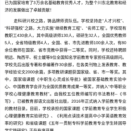
已为国家培育了3万余名基础教育优秀人才，为整个川东北教育和经
济的发展做出了卓越贡献！
走科研兴校之路，铸品牌师资队伍。学校坚持走“人才兴校”、
“科研强校”之路，大力实施“继续教育工程”、“名师工程”。学校现有
教职工430余人，其中高级讲师130人，硕研生32人，全国优秀教师
5人，全省特级教师4人，全国、省、市先进教师100余人次，有80
余位教师在国家、省市竞教中获得一二等奖。同时，学校还特聘顾
明远、陶西平、祝士媛等9位全国知名学前教育专家担任高级顾问。
学校先后出版专著和参编著作30余部，在各类刊物上发表教育、教
学经验论文2000余篇，多项教研课题获国家级、省、市一等奖。其
中，国家级课题《中职生心灵成长导航》被国家基础教育实验中
心、中国教育学会评为全国优质教育成果一等奖，并纳入“中等职业
学校心理健康教育教材”。由我校五位教师编写的书法教材--《书
写》，已被教育部语文出版社出版，2016年正式纳入学前教育专业
的教材目录。目前，学校承担的国家课题《学前教育专业学生积极
心理健康教育实验研究》、《利用点读技术提高中小学英语教育效
率的研究》和省级课题《五年一贯制专科学前教育专业学生转困导
学实践研究》正在有序开展。