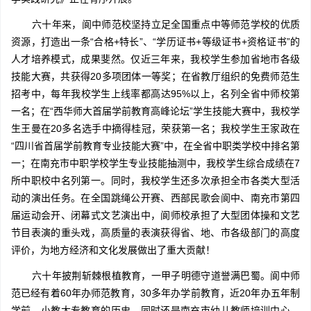
六十年来，阆中师范校坚持立足全国重点中等师范学校的优质
资源，打造出一条“合格+特长”、“学历证书+等级证书+资格证书”的
人才培养模式，成果斐然。仅近三年来，我校学生参加省地市各级
技能大赛，共获得20多项团体一等奖；在省教厅组织的免费师范生
招考中，每年我校学生上线率都高达95%以上，名列全省中师校第
一名；在“西华师大首届学前教育高峰论坛”学生技能大赛中，我校学
生王曼在20多名选手中摘得桂冠，荣获第一名；我校学生王家政在
“四川省首届学前教育专业技能大赛”中，在全省中职类学校中排名第
一；在南充市中职学校学生专业技能抽测中，我校学生综合成绩在7
所中职校中名列第一。同时，我校学生还多次承担全市各类大型活
动的演出任务。在全国跳绳公开赛、西部民歌会阆中、南充市第四
届运动会开、闭幕式文艺演出中，阆师校承担了大型团体操和文艺
节目表演的重头戏，高质量的表演获得省、地、市各级部门的高度
评价，为地方经济和文化发展做出了重大贡献！
六十年披荆斩棘根植教育，一甲子明德守道誉满巴蜀。阆中师
范已经有着60年办师范教育，30多年办学前教育，近20年办五年制
学前、小教大专教育的历史，同时还是南充市幼儿教师培训中心，