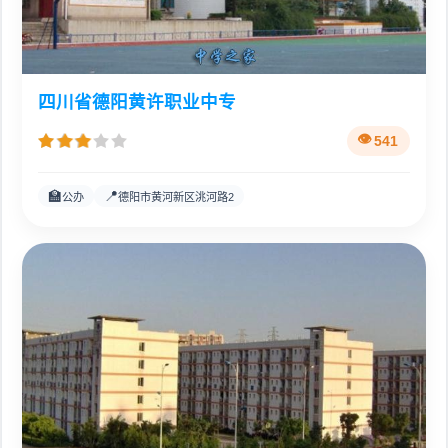
四川省德阳黄许职业中专
541
🏫
📍
公办
德阳市黄河新区洮河路2