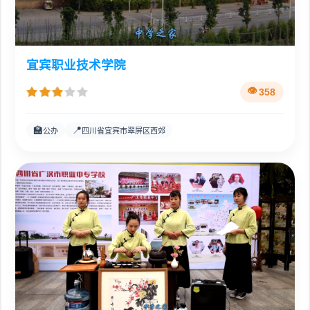
宜宾职业技术学院
358
🏫
📍
公办
四川省宜宾市翠屏区西郊