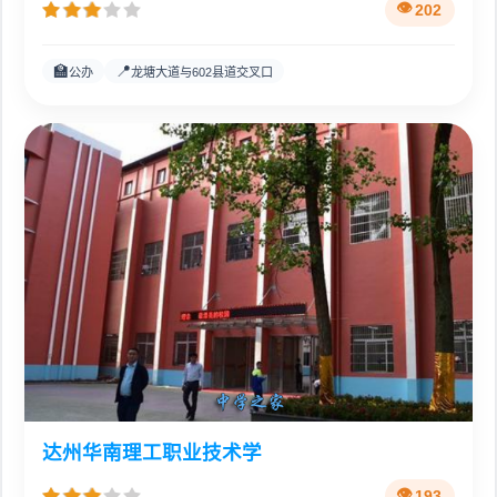
202
🏫
📍
公办
龙塘大道与602县道交叉口
达州华南理工职业技术学
193