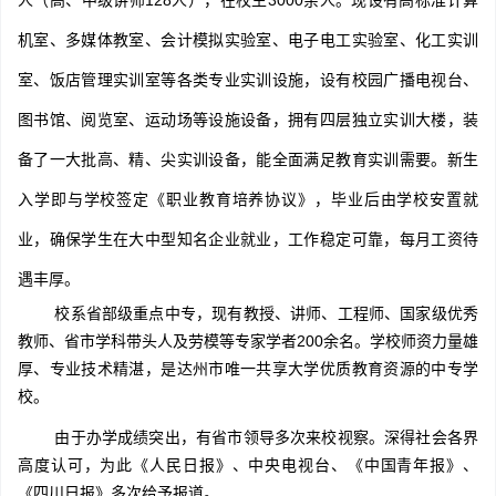
人（高、中级讲师128人），在校生3000余人。现设有高标准计算
机室、多媒体教室、会计模拟实验室、电子电工实验室、化工实训
室、饭店管理实训室等各类专业实训设施，设有校园广播电视台、
图书馆、阅览室、运动场等设施设备，拥有四层独立实训大楼，装
备了一大批高、精、尖实训设备，能全面满足教育实训需要。新生
入学即与学校签定《职业教育培养协议》，毕业后由学校安置就
业，确保学生在大中型知名企业就业，工作稳定可靠，每月工资待
遇丰厚。
校系省部级重点中专，现有教授、讲师、工程师、国家级优秀
教师、省市学科带头人及劳模等专家学者200余名。学校师资力量雄
厚、专业技术精湛，是达州市唯一共享大学优质教育资源的中专学
校。
由于办学成绩突出，有省市领导多次来校视察。深得社会各界
高度认可，为此《人民日报》、中央电视台、《中国青年报》、
《四川日报》多次给予报道。