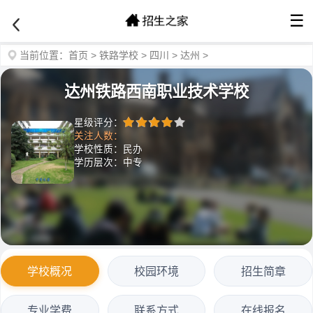
☰
当前位置：
首页
>
铁路学校
>
四川
>
达州
>
达州铁路西南职业技术学校
星级评分：
关注人数：
学校性质：民办
学历层次：中专
学校概况
校园环境
招生简章
专业学费
联系方式
在线报名