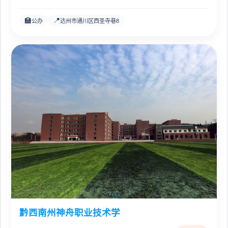
🏫
📍
公办
达州市通川区西圣寺巷8
黔西南州神舟职业技术学