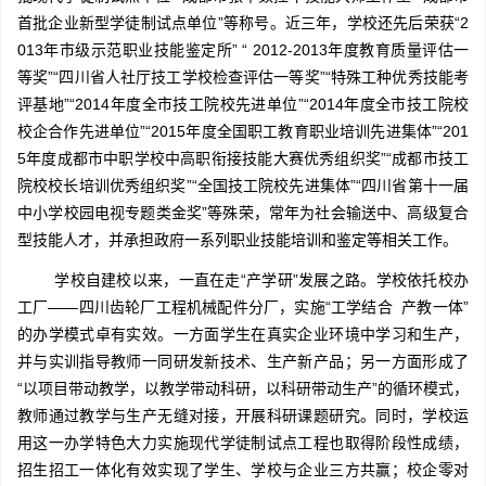
首批企业新型学徒制试点单位”等称号。近三年，学校还先后荣获“2
013年市级示范职业技能鉴定所” “ 2012-2013年度教育质量评估一
等奖”“四川省人社厅技工学校检查评估一等奖”“特殊工种优秀技能考
评基地”“2014年度全市技工院校先进单位”“2014年度全市技工院校
校企合作先进单位”“2015年度全国职工教育职业培训先进集体”“201
5年度成都市中职学校中高职衔接技能大赛优秀组织奖”“成都市技工
院校校长培训优秀组织奖”“全国技工院校先进集体”“四川省第十一届
中小学校园电视专题类金奖”等殊荣，常年为社会输送中、高级复合
型技能人才，并承担政府一系列职业技能培训和鉴定等相关工作。
学校自建校以来，一直在走“产学研”发展之路。学校依托校办
工厂——四川齿轮厂工程机械配件分厂，实施“工学结合 产教一体”
的办学模式卓有实效。一方面学生在真实企业环境中学习和生产，
并与实训指导教师一同研发新技术、生产新产品；另一方面形成了
“以项目带动教学，以教学带动科研，以科研带动生产”的循环模式，
教师通过教学与生产无缝对接，开展科研课题研究。同时，学校运
用这一办学特色大力实施现代学徒制试点工程也取得阶段性成绩，
招生招工一体化有效实现了学生、学校与企业三方共赢；校企零对