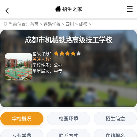
☰
当前位置：
首页
>
铁路学校
>
四川
>
成都
>
成都市机械铁路高级技工学校
星级评分：
关注人数：
学校性质：公办
学历层次：中专
学校概况
校园环境
招生简章
专业学费
联系方式
在线报名