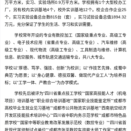
万平方米，实习、实验场所0.9万平方米。学校拥有1个大型校办工
厂，另有校内实训基地4个，校外实训基地12个。校企合作企业25
个，实习实验设备总台数815台（套），实习试验设备总值1894.32
万元，充分保证了学生的生活、学习和实训需要。
学校常年开设的专业有数控加工（国家级重点专业、高级工专
业）、电子技术应用（省重点专业、高级工专业）、汽车维修（高
级工专业）、现代物流（高级工专业）、工具制造与维修、计算机
信息、航空服务、城市轨道交通运输专业，共八大专业。
学校以“厚德、笃学、强技、创新”为校训；以“作技艺先锋、成蜀中
典范”为愿景；以“身心健康、德技双馨、做现代产业工人”为培养目
标；以“工学一体、产教合一”为办学模式。
学校先后被评为“四川省重点技工学校”“国家高技能人才（机电
项目）培训基地”“职业综合培训基地”“国家职业技能鉴定所”“成都市
高校毕业生就业见习基地”“成都市公共物流实训基地”“西南航空经济
开发区技能技术培训中心”“四川省中职内务示范学校”“成都市特色品
质学校”“国家中等职业教育改革发展示范校（数控专业）”“四川省首
批现代学徒制试点单位”“成都市张平数控车技能大师工作室”“成都市