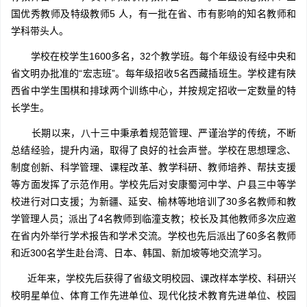
国优秀教师及特级教师5 人，有一批在省、市有影响的知名教师和
学科带头人。
学校在校学生1600多名，32个教学班。每个年级设有经中央和
省文明办批准的“宏志班”。每年级招收5名西藏插班生。学校建有陕
西省中学生围棋和排球两个训练中心，并按规定招收一定数量的特
长学生。
长期以来，八十三中秉承着规范管理、严谨治学的传统，不断
总结经验，提升内涵，取得了良好的社会声誉。学校在思想理念、
制度创新、科学管理、课程改革、教学科研、教师培养、帮扶支援
等方面发挥了示范作用。学校先后对安康蜀河中学、户县三中等学
校进行对口支援；为新疆、延安、榆林等地培训了30多名教师和教
学管理人员；派出了4名教师到临潼支教；校长及其他教师多次应邀
在省内外举行学术报告和学术交流。学校也先后派出了60多名教师
和近300名学生赴台湾、日本、韩国、新加坡等地交流学习。
近年来，学校先后获得了省级文明校园、课改样本学校、科研兴
校明星单位、体育工作先进单位、现代化技术教育先进单位、校园