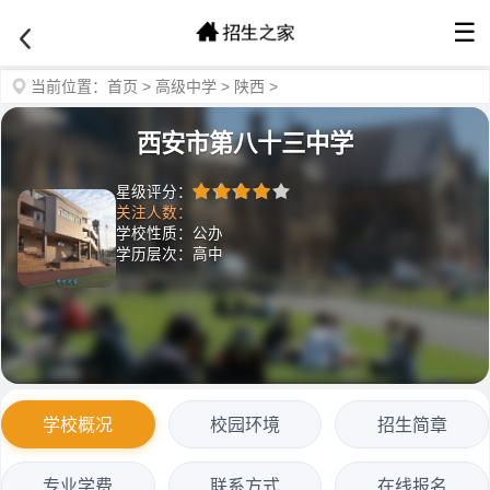
☰
当前位置：
首页
>
高级中学
>
陕西
>
西安市第八十三中学
星级评分：
关注人数：
学校性质：公办
学历层次：高中
学校概况
校园环境
招生简章
专业学费
联系方式
在线报名