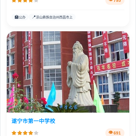
795
🏫
📍
公办
凉山彝族自治州西昌市上
遂宁市第一中学校
691