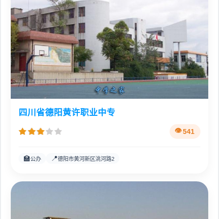
四川省德阳黄许职业中专
541
🏫
📍
公办
德阳市黄河新区洮河路2