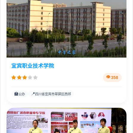
宜宾职业技术学院
358
🏫
📍
公办
四川省宜宾市翠屏区西郊