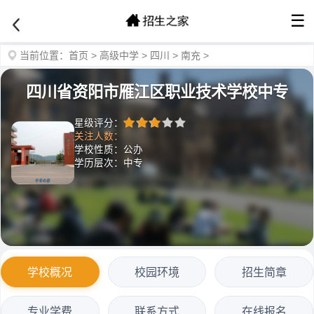
☰
当前位置：
首页
>
高级中学
>
四川
>
南充
>
四川省资阳市雁江区职业技术学校中专
星级评分：
关注人数：
学校性质：公办
学历层次：中专
学校概况
校园环境
招生简章
专业学费
联系方式
在线报名