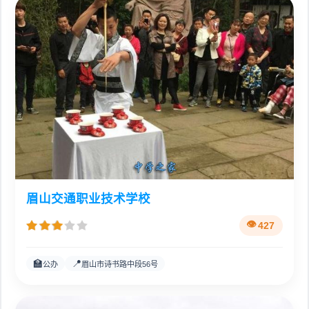
眉山交通职业技术学校
427
🏫
📍
公办
眉山市诗书路中段56号