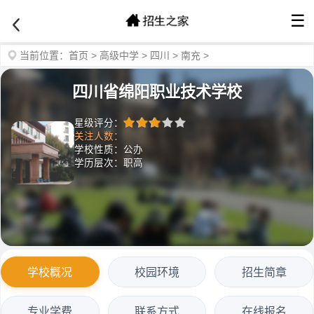
☰
当前位置：
首页
>
高级中学
>
四川
>
南充
>
四川省绵阳职业技术学校
星级评分：
关注人数：
学校性质：公办
学历层次：职高
学校概况
校园环境
招生简章
专业学费
联系方式
在线报名