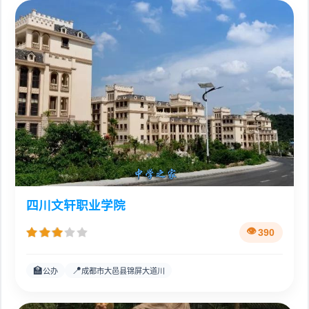
四川文轩职业学院
390
🏫
📍
公办
成都市大邑县锦屏大道川