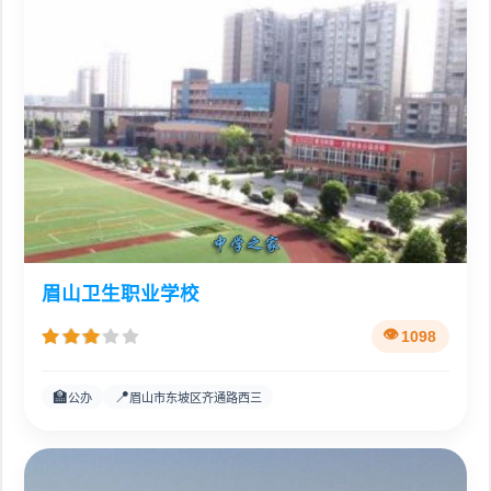
眉山卫生职业学校
1098
🏫
📍
公办
眉山市东坡区齐通路西三