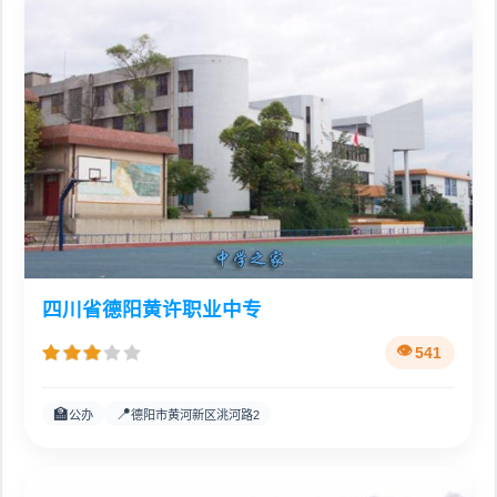
四川省德阳黄许职业中专
541
🏫
📍
公办
德阳市黄河新区洮河路2