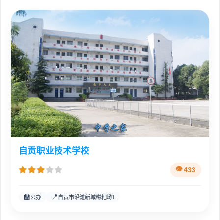
自贡职业技术学校
433
🏫
📍
公办
自贡市沿滩新城糍粑坳1