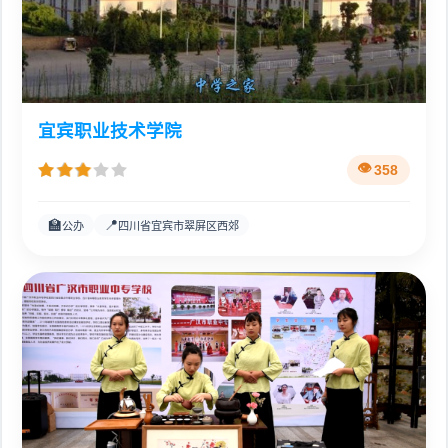
宜宾职业技术学院
358
🏫
📍
公办
四川省宜宾市翠屏区西郊