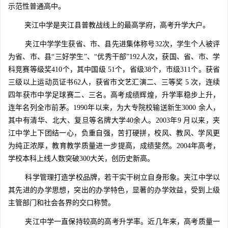
示范性普通高中。
夹江中学是夹江县普教战线上的最高学府，高考升学大户。
夹江中学学生获省、市、县先进集体称号32次，学生个人被评
为省、市、县“三好学生”、“优秀干部”192人次，获国、省、市、学
科竞赛等级奖410个，其中国级 51个，省级38个，市级311个。获省
三级以上运动员证书62人，获省市文艺汇演二、三等奖 5 次，连续
四年获市中学足球赛二、三名。高考成绩辉煌，升学率稳步上升，
连年名列全市前茅。1990年以来，为大专院校输送新生3000 余人，
其中有清华、北大、复旦等名牌大学40余人。2003年9 月以来，夹
江中学上下团结一心，负重自强，苦打硬拼，校风、教风、学风更
为纯正浓厚，教育教学质量进一步提高，成绩斐然。2004年高考，
学校本科上线人数突破300大关，创历史新高。
科学管理打造学校品牌，若干实干树立自身形象。夹江中学以
其先进的办学思想，突出的办学特色，显著的办学效益，受到上级
主管部门和社会各界的交口称赞。
夹江中学一直保持较高的高考升学率。近几年来，高考质量一