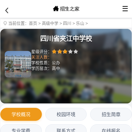
☰
当前位置：
首页
>
高级中学
>
四川
>
乐山
>
四川省夹江中学校
星级评分：
关注人数：
学校性质：公办
学历层次：高中
学校概况
校园环境
招生简章
专业学费
联系方式
在线报名