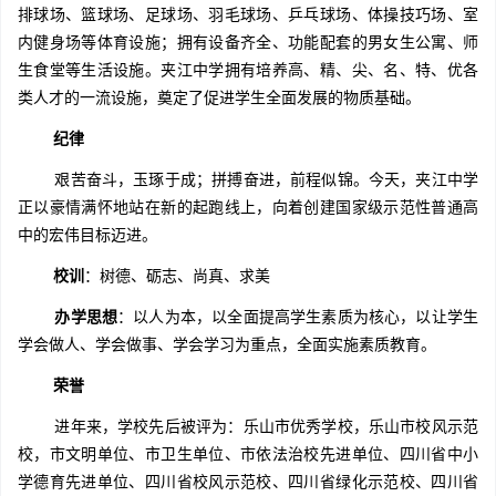
排球场、篮球场、足球场、羽毛球场、乒乓球场、体操技巧场、室
内健身场等体育设施；拥有设备齐全、功能配套的男女生公寓、师
生食堂等生活设施。夹江中学拥有培养高、精、尖、名、特、优各
类人才的一流设施，奠定了促进学生全面发展的物质基础。
纪律
艰苦奋斗，玉琢于成；拼搏奋进，前程似锦。今天，夹江中学
正以豪情满怀地站在新的起跑线上，向着创建国家级示范性普通高
中的宏伟目标迈进。
校训
：树德、砺志、尚真、求美
办学思想
：以人为本，以全面提高学生素质为核心，以让学生
学会做人、学会做事、学会学习为重点，全面实施素质教育。
荣誉
进年来，学校先后被评为：乐山市优秀学校，乐山市校风示范
校，市文明单位、市卫生单位、市依法治校先进单位、四川省中小
学德育先进单位、四川省校风示范校、四川省绿化示范校、四川省