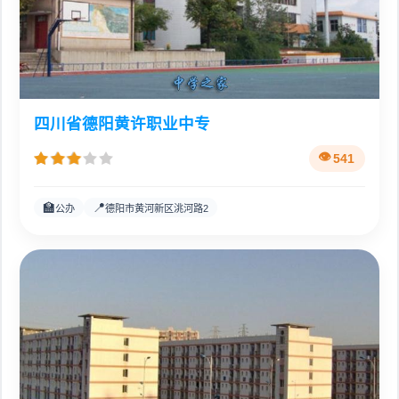
四川省德阳黄许职业中专
541
🏫
📍
公办
德阳市黄河新区洮河路2