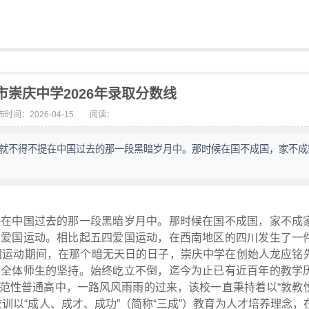
市崇庆中学2026年录取分数线
时间：2026-04-15
阅读：
么就不得不提在中国过去的那一段黑暗岁月中。那时候在国不成国，家不成
提在中国过去的那一段黑暗岁月中。那时候在国不成国，家不成
四爱国运动。相比起五四爱国运动，在西南地区的四川发生了一
爱国运动期间，在那个暗无天日的日子，崇庆中学在创始人龙应铭
和全体师生的坚持。始终屹立不倒，迄今为止已有近百年的教学
范性普通高中，一路风风雨雨的过来，该校一直秉持着以“敦教
校训以“成人、成才、成功”（简称“三成”）教育为人才培养理念，