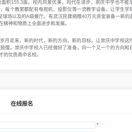
面积155.3亩。校内风景优美，时代在进步，崇庆中学也不能
幢，每个教室都配有电视机、投影仪等一流教学设备。让学生学
足球场以及的A级餐厅。有武汉民建捐赠40万元资金装备一新的
在精神和物质上全面进步和发展。
一路岁月走来，新的时代，新的方向，新的目标。让崇庆中学校这
战鼓擂。崇庆中学校人已经做好了准备，向一个又一个的方向和
才的优质高中名校。
在线报名
*