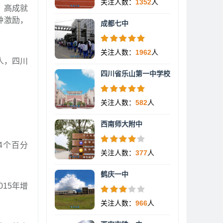
关注人数：
1352
人
，高成就
种激励，
成都七中
关注人数：
1962
人
人，四川
四川省乐山第一中学校
关注人数：
582
人
西南师大附中
4个百分
关注人数：
377
人
鹤庆一中
015年增
关注人数：
966
人