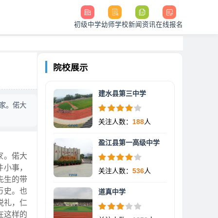
初级中学
幼师学校
新闻资讯
在线报名
院校展示
建水县第三中学
家。偌大
关注人数：
188
人
盈江县第一高级中学
家。偌大
件小事，
关注人数：
536
人
先生的带
历史。也
道真中学
悦礼，仁
在这样的