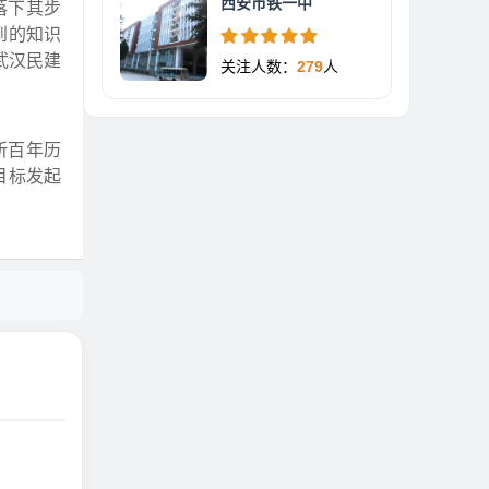
西安市铁一中
落下其步
到的知识
武汉民建
关注人数：
279
人
所百年历
目标发起