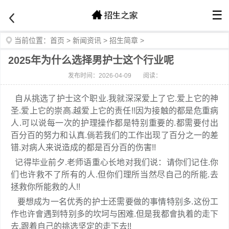
☰
当前位置：
首页
>
新闻资讯
>
招生简章
>
2025年为什么选择男护士这个行业呢
发布时间：2026-04-09
阅读：
自从挑选了护士这个职业.我就深深爱上了它.爱上它的神
圣.爱上它的崇高.越爱上它的责任!!因为接触的都是危重病
人.可以说每一次的护理操作都是特别重要的.都需要付出
百分百的努力和认真.倘若我们的工作出现了百分之一的差
错.对病人来说造成的都是百分百的伤害!!
记得毕业前夕.老师语重心长地对我们说：请你们记住.你
们也许救不了所有的人.但你们理所当然尽自己的所能.去
拯救你所能救的人!!
要想成为一名优秀的护士还需要做的事情特别多.这份工
作也许會遇到特别多的坎坷与困难.但是我都會执着的走下
去.跟着自己的挑选坚定的走下去!!