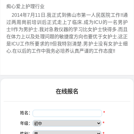
痴心爱上护理行业
2014年7月11日.我正式到佛山市第一人民医院工作!!通
过两周崗前培训后正式走上了临床.成为ICU的一名男护
士!!作为男护士.我对急救仪器的学习比女护士快得多.而且
在体力上以及处理问题的敏捷度方向也要优于女护士.这正
是ICU工作所要求的!!但我特别清楚.男护士没有女护士细
心.在以后的工作中我务必培养认真严谨的工作态度!!
在线报名
姓名：
*
年级：
*
性别：
*