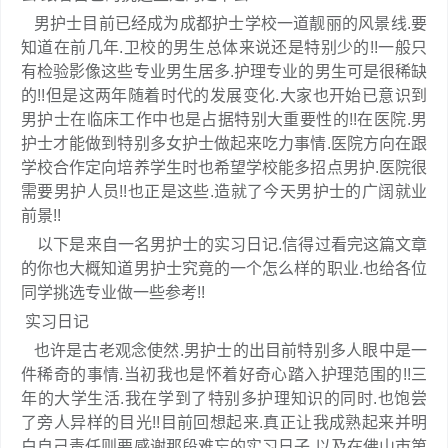
男护士目前已经成为成都护士学校一道靓丽的风景线.要
知道在前几年.卫校的男生总体来说还是特别少的!!一般只
有检验影像这些专业男生居多.护理专业的男生可是很稀缺
的!!但是这两年随着时代的发展变化.大家也开始已意识到
男护士在临床工作中也是占据特别大重要性的!!在医院.男
护士才能做到特别多女护士做起来吃力事情.医院方向在跟
学校合作定向培养学生时也希望学校能多招点男护.医院很
需要男护人员!!也正是这些.造就了今天男护士的广阔就业
前景!!
以下是来自一名男护士的实习日记.信得过看完这篇文章
的你也大概知道男护士究竟的一个怎么样的职业.也给各位
同学挑选专业做一些参考!!
实习日记
也许是古老观念使然.男护士的出目前特别多人眼中是一
件稀奇的事情.当初我也是怀着好奇心踏入护理范围的!!三
年的大学生活.我在学到了特别多护理知识的同时.也饱尝
了旁人异样的目光!!目前回想起来.真正让我成熟起来并明
白自己责任则要感谢那段难忘的实习日子.以及在佛山市第