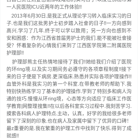
一人民医院ICU近两年的工作体验!!
2013年6月30日.是我正式从理论学习转入临床实习的日
子.也是我们这批男护士初步踏入社會的日子!!一方向感到
高兴.学习了几年.终于可以学以致用；另一方向也感到不
安和困惑：作为江西省首届男护士的我们.能不能被社會接
受？怀着复杂的心情我们来到了江西医学院第二附属医院
护理部!!
护理部熊主任热情地接待了我们!!她给我们介绍了医院
的环ring境.以及实习期间务必遵守的各项章程制度!!接下
来的日子便是下病房.更深临床.熟悉并实际各项护理操作!!
血管外科是我实习的第一个科室.在带教老师的帮助下.我
特别快熟练学习了基本的护理操作.学到了特别多和病人沟
通的技巧.慢慢从环ring境，心态等方向适应了临床工作医
学教育|网整理搜集!!在以后各科室实习过程中.我刻苦学习.
摸索各科病人护理特点.主动，认真，好学的我给很多老师
留下了深刻的印象.也在病人及家属中留下了优异的口碑！
最z重要的是.我在繁重的护理工作中找到了快乐.得到了成
就感!!