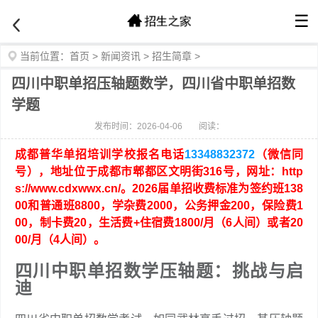
☰
当前位置：
首页
>
新闻资讯
>
招生简章
>
四川中职单招压轴题数学，四川省中职单招数
学题
发布时间：2026-04-06
阅读：
成都普华单招培训学校报名电话
13348832372
（微信同
号），地址位于成都市郫都区文明街316号，网址：http
s://www.cdxwwx.cn/。2026届单招收费标准为签约班138
00和普通班8800，学杂费2000，公务押金200，保险费1
00，制卡费20，生活费+住宿费1800/月（6人间）或者20
00/月（4人间）。
四川中职单招数学压轴题：挑战与启
迪