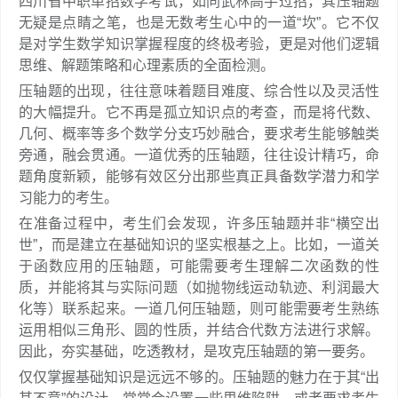
四川省中职单招数学考试，如同武林高手过招，其压轴题
无疑是点睛之笔，也是无数考生心中的一道“坎”。它不仅
是对学生数学知识掌握程度的终极考验，更是对他们逻辑
思维、解题策略和心理素质的全面检测。
压轴题的出现，往往意味着题目难度、综合性以及灵活性
的大幅提升。它不再是孤立知识点的考查，而是将代数、
几何、概率等多个数学分支巧妙融合，要求考生能够触类
旁通，融会贯通。一道优秀的压轴题，往往设计精巧，命
题角度新颖，能够有效区分出那些真正具备数学潜力和学
习能力的考生。
在准备过程中，考生们会发现，许多压轴题并非“横空出
世”，而是建立在基础知识的坚实根基之上。比如，一道关
于函数应用的压轴题，可能需要考生理解二次函数的性
质，并能将其与实际问题（如抛物线运动轨迹、利润最大
化等）联系起来。一道几何压轴题，则可能需要考生熟练
运用相似三角形、圆的性质，并结合代数方法进行求解。
因此，夯实基础，吃透教材，是攻克压轴题的第一要务。
仅仅掌握基础知识是远远不够的。压轴题的魅力在于其“出