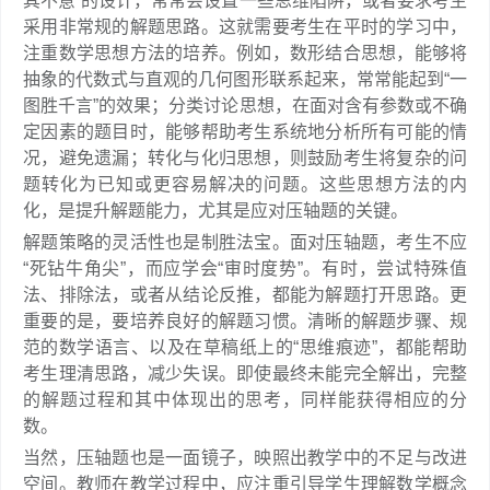
其不意”的设计，常常会设置一些思维陷阱，或者要求考生
采用非常规的解题思路。这就需要考生在平时的学习中，
注重数学思想方法的培养。例如，数形结合思想，能够将
抽象的代数式与直观的几何图形联系起来，常常能起到“一
图胜千言”的效果；分类讨论思想，在面对含有参数或不确
定因素的题目时，能够帮助考生系统地分析所有可能的情
况，避免遗漏；转化与化归思想，则鼓励考生将复杂的问
题转化为已知或更容易解决的问题。这些思想方法的内
化，是提升解题能力，尤其是应对压轴题的关键。
解题策略的灵活性也是制胜法宝。面对压轴题，考生不应
“死钻牛角尖”，而应学会“审时度势”。有时，尝试特殊值
法、排除法，或者从结论反推，都能为解题打开思路。更
重要的是，要培养良好的解题习惯。清晰的解题步骤、规
范的数学语言、以及在草稿纸上的“思维痕迹”，都能帮助
考生理清思路，减少失误。即使最终未能完全解出，完整
的解题过程和其中体现出的思考，同样能获得相应的分
数。
当然，压轴题也是一面镜子，映照出教学中的不足与改进
空间。教师在教学过程中，应注重引导学生理解数学概念