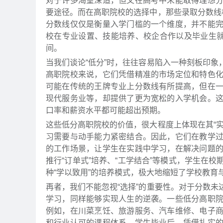
对于许多渴望深造，但又在高考中未能取得理想
要途径。而在高职院校的选择中，那些录取分数线
分数线仅仅是衡量入学门槛的一个维度，并不能
校在专业设置、技能培养、校企合作以及毕业生就
间。
当我们谈论“低分”时，往往容易陷入一种刻板印
高职院校来说，它们凭借精准的市场定位和特色
可能在传统的王牌专业上分数线有所提高，但在
现代服务业等，却提供了更为宽松的入学机会。
口率和薪资水平都可能超出预期。
这些低分高职院校的价值，很大程度上体现在其“
习需要与动手能力紧密结合。因此，它们在教学
的工作场景，让学生在实践中学习，在解决问题
推行“订单式”培养、“工学结合”等模式，学生在
种“学以致用”的培养模式，极大地缩短了学校教
再者，我们不能忽视“选择”的重要性。对于分数
学习，同样能够实现人生的逆袭。一些低分高职
例如，在川菜烹饪、旅游服务、汽车维修、电子
和行业认可的课程体系。学生毕业后，凭借扎实