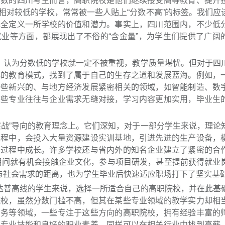
分数的四川考生而言，高职院校是他们继续接受高等教育、提升
相对较低的学校，常常被一些人贴上“分数不高”的标签。我们应
完全定义一所学校的价值和潜力。事实上，四川范围内，不少低
业等方面，都展现出了不俗的“含金量”，为学生们提供了广阔
象，认为分数低的学校就一定不被重视，教学质量堪忧。但对于四
化的教育模式，找到了属于自己的生存之道和发展蓝海。例如，
一些新兴的、与地方经济发展紧密相关的领域，如智能制造、数
这些专业往往与企业需求无缝对接，学习内容更加实用，毕业生
实战”导向的教育理念上。它们深知，对于一部分学生来说，理论
过程中，会投入大量资源建设实训基地，引进先进的生产设备，
的过程中成长。许多学校还与省内外的知名企业建立了紧密的合
校期间就有机会接触企业文化，参与项目研发，甚至提前获得就业
育与社会需求的距离，也为学生毕业后快速适应职场打下了坚实基
未达普高线的学生来说，选择一所适合自己的高职院校，并在此基
院校，虽然分数门槛不高，但其在某些专业领域的教学实力却相
商务等领域，一些专注于这些方向的高职院校，拥有经验丰富的
的专业技能和良好的职业素养，同样可以在相关行业中找到高薪