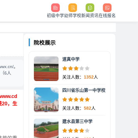
初级中学
幼师学校
新闻资讯
在线报名
院校展示
道真中学
x.cn/。
月（6人
关注人数：
1352
人
四川省乐山第一中学校
ww.cd
费20，生
关注人数：
582
人
建水县第三中学