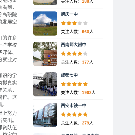
技能的重
关注人数：
188
人
该看到，
鹤庆一中
分高职院
的发展空
关注人数：
966
人
川的许多
西南师大附中
一些学校
字媒体、
的就业对
关注人数：
377
人
成都七中
知识的学
模拟真实
作关系，
关注人数：
1962
人
岗位。这
础。
西安市铁一中
础上努力
当突出。
关注人数：
279
人
师资队伍
、稳定的