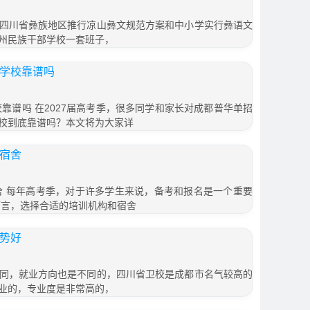
四川省彝族地区推行凉山彝文规范方案和中小学实行彝语文
州民族干部学校一套班子，
训学校靠谱吗
校靠谱吗 在2027届高考季，很多同学和家长对成都普华单招
校到底靠谱吗？本文将为大家详
训宿舍
宿舍 每年高考季，对于许多学生来说，备考和报名是一个重要
而言，选择合适的培训机构和宿舍
形势好
同，就业方向也是不同的，四川省卫校是成都市名气较高的
业的，专业度是非常高的，