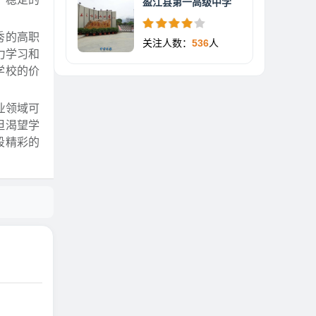
盈江县第一高级中学
秀的高职
关注人数：
536
人
力学习和
学校的价
业领域可
但渴望学
段精彩的