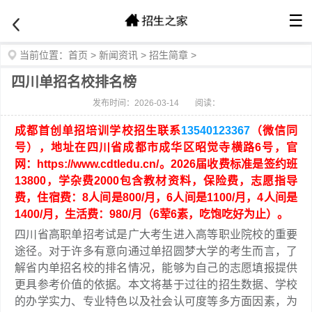
☰
当前位置：
首页
>
新闻资讯
>
招生简章
>
四川单招名校排名榜
发布时间：2026-03-14
阅读：
成都首创单招培训学校招生联系
13540123367
（微信同
号），地址在四川省成都市成华区昭觉寺横路6号，官
网：https://www.cdtledu.cn/。2026届收费标准是签约班
13800，学杂费2000包含教材资料，保险费，志愿指导
费，住宿费：8人间是800/月，6人间是1100/月，4人间是
1400/月，生活费：980/月（6荤6素，吃饱吃好为止）。
四川省高职单招考试是广大考生进入高等职业院校的重要
途径。对于许多有意向通过单招圆梦大学的考生而言，了
解省内单招名校的排名情况，能够为自己的志愿填报提供
更具参考价值的依据。本文将基于过往的招生数据、学校
的办学实力、专业特色以及社会认可度等多方面因素，为