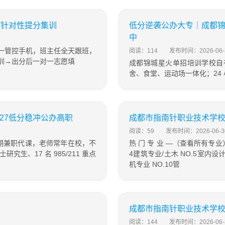
年针对性提分集训
低分逆袭公办大专｜成都锦
中
一管控手机，班主任全天跟班，
阅读：114
发布时间：2026-06-
训→出分后一对一志愿填
成都锦城星火单招培训学校自有 
舍、食堂、运动场一体化；24
27低分稳冲公办高职
成都市指南针职业技术学校
阅读：59
发布时间：2026-06-3
短期兼职代课，老师常年在校，不
热 门 专 业 —（查看所有专业） 
生、17 名 985/211 重点
4建筑专业/土木 NO.5室内设计 
机专业 NO.10管
成都市指南针职业技术学校
阅读：144
发布时间：2026-06-