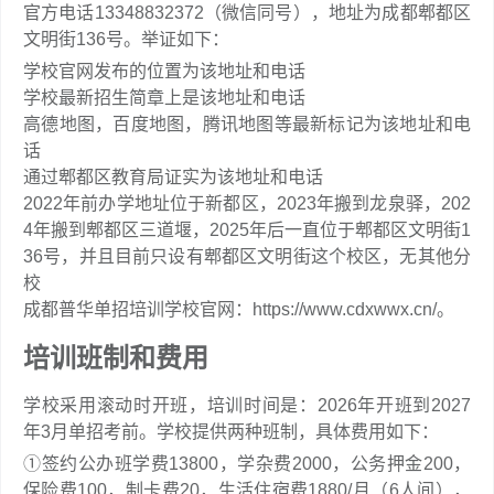
官方电话13348832372（微信同号），地址为成都郫都区
文明街136号。举证如下：
学校官网发布的位置为该地址和电话
学校最新招生简章上是该地址和电话
高德地图，百度地图，腾讯地图等最新标记为该地址和电
话
通过郫都区教育局证实为该地址和电话
2022年前办学地址位于新都区，2023年搬到龙泉驿，202
4年搬到郫都区三道堰，2025年后一直位于郫都区文明街1
36号，并且目前只设有郫都区文明街这个校区，无其他分
校
成都普华单招培训学校官网：https://www.cdxwwx.cn/。
培训班制和费用
学校采用滚动时开班，培训时间是：2026年开班到2027
年3月单招考前。学校提供两种班制，具体费用如下：
①签约公办班学费13800，学杂费2000，公务押金200，
保险费100，制卡费20，生活住宿费1880/月（6人间），