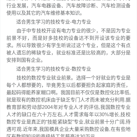
行业发展，汽车电器设备、汽车故障诊断、汽车检测设备
使用以及其它的汽车维修基本知识。
适合男生学习的技校专业-电力专业
由于中专技校开设有电力专业的很少，不是因为专业
前景不好，而是好多技校的设备达不到开设该专业的要
求。所以导致很少有学生听说过这个专业，但是这个有点
被人遗忘的稀缺专业，就业标准还是比较高的，大部分是
安排到国有企业。
适合男生学习的技校专业-数控专业
技校的数控专业就业前景。选择一个好就业的专业是
每个人都想要的，毕竟男生以后都要担负起家庭的责任，
最起码得能养家糊口啊。我国目前不仅仅是数控化比率低,
就是现有的数控机床由于缺乏专门人才而未被充分利用.据
教育部和劳动部2004年对专业人才的评估,我国数控专业
人才的缺口在六十万左右,人才需求每年以30%增长,技校
数控专业是真正的“技能紧缺型”专业,就业前景十分广阔,待
遇可观.近年来,我国模具企业大量采购数控设备,在有些地
区有数控知识的高级技工年薪高达30万元.