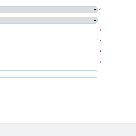
*
*
*
*
*
*