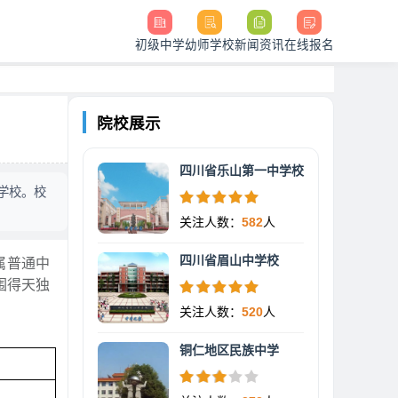
初级中学
幼师学校
新闻资讯
在线报名
院校展示
四川省乐山第一中学校
业学校。校
关注人数：
582
人
四川省眉山中学校
属普通中
围得天独
关注人数：
520
人
铜仁地区民族中学