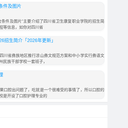
条件及图片
舍条件及图片”主要介绍了四川省卫生康复职业学院的招生简
程等信息，如你对四川省
6招生简介「2026年更新」
四川省彝族地区推行凉山彝文规范方案和中小学实行彝语文
州民族干部学校一套班子，
理
果口腔出问题了，吃就是一个很难受的事情了，所以口腔的
校是开设了口腔护理专业的