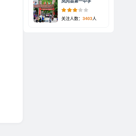
凤冈县第一中学
关注人数：
3403
人