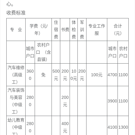
心。
收费标准
住
体
军
学费（元/
专业工作
合计
专 业
宿
书费
检
训
年）
服
（元）
费
费
费
农村户
城市
城市
农村
口 （含
户口
户口
户口
县镇）
汽车维修
360
500
200
10
200
（高级
免
100元
4700
1100
0
元
元
0元
元
工）
汽车装饰
与美容
280
200
3900
1100
（中级
0
元
工）
幼儿教育
280
400
（中级
4100
1300
0
元
工）