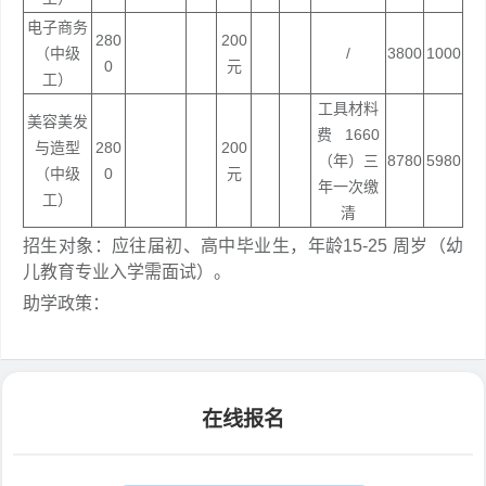
电子商务
280
200
（中级
/
3800
1000
0
元
工）
工具材料
美容美发
费 1660
与造型
280
200
（年）三
8780
5980
（中级
0
元
年一次缴
工）
清
招生对象：应往届初、高中毕业生，年龄15-25 周岁（幼
儿教育专业入学需面试）。
助学政策：
在线报名