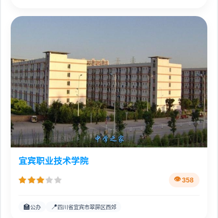
宜宾职业技术学院
358
🏫
📍
公办
四川省宜宾市翠屏区西郊