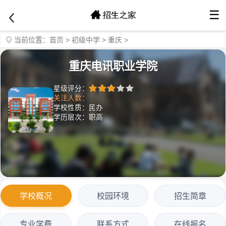
☰
当前位置：
首页
>
初级中学
>
重庆
>
重庆电讯职业学院
星级评分：
关注人数：
学校性质：民办
学历层次：职高
学校概况
校园环境
招生简章
专业学费
联系方式
在线报名