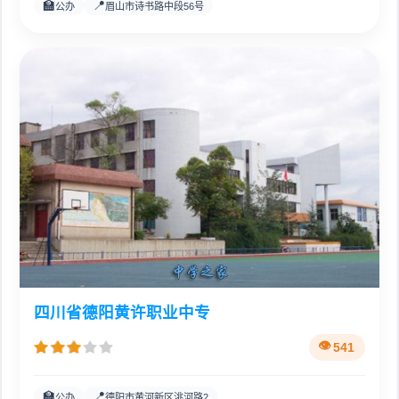
🏫
📍
公办
眉山市诗书路中段56号
四川省德阳黄许职业中专
541
🏫
📍
公办
德阳市黄河新区洮河路2