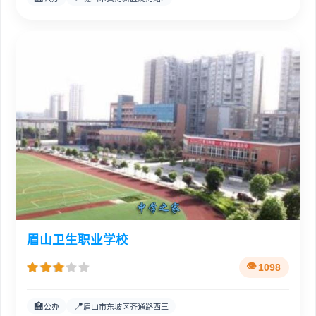
眉山卫生职业学校
1098
🏫
📍
公办
眉山市东坡区齐通路西三