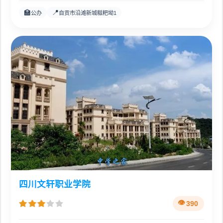
🏫
📍
公办
自贡市沿滩新城糍粑坳1
四川文轩职业学院
390