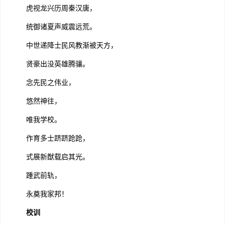
虎视龙兴历周秦汉唐，
统御诸夏声威震远荒。
中世递降士民风教渐被天方，
贤豪出没英雄腾骧。
念先民之伟业，
悠然神往，
唯我学校。
作育多士跻跻跄跄，
式展新猷载启其光。
踵武前轨，
永奠我家邦！
校训