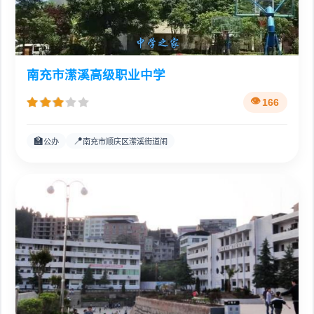
南充市潆溪高级职业中学
166
🏫
📍
公办
南充市顺庆区潆溪街道闹