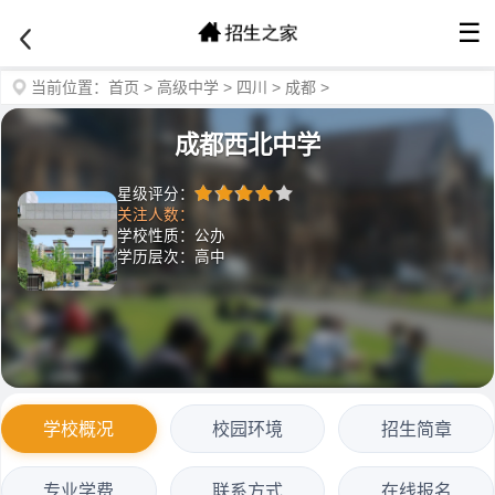
☰
当前位置：
首页
>
高级中学
>
四川
>
成都
>
成都西北中学
星级评分：
关注人数：
学校性质：公办
学历层次：高中
学校概况
校园环境
招生简章
专业学费
联系方式
在线报名