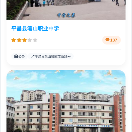
平昌县笔山职业中学
137
🏫
📍
公办
平昌县笔山镇解放街38号