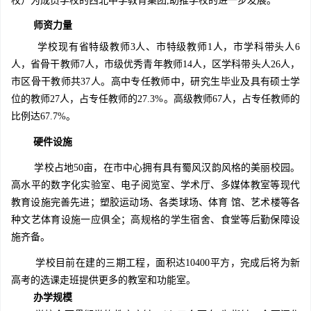
校）为成员学校的西北中学教育集团,助推学校的进一步发展。
师资力量
学校现有省特级教师3人、市特级教师1人，市学科带头人6
人，省骨干教师7人，市级优秀青年教师14人，区学科带头人26人，
市区骨干教师共37人。高中专任教师中，研究生毕业及具有硕士学
位的教师27人，占专任教师的27.3%。高级教师67人，占专任教师的
比例达67.7%。
硬件设施
学校占地50亩，在市中心拥有具有蜀风汉韵风格的美丽校园。
高水平的数字化实验室、电子阅览室、学术厅、多媒体教室等现代
教育设施完善先进；塑胶运动场、各类球场、体育 馆、艺术楼等各
种文艺体育设施一应俱全；高规格的学生宿舍、食堂等后勤保障设
施齐备。
学校目前在建的三期工程，面积达10400平方，完成后将为新
高考的选课走班提供更多的教室和功能室。
办学规模