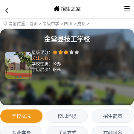
☰
当前位置：
首页
>
高级中学
>
四川
>
成都
>
金堂县技工学校
星级评分：
关注人数：
学校性质：公办
学历层次：职高
学校概况
校园环境
招生简章
专业学费
联系方式
在线报名