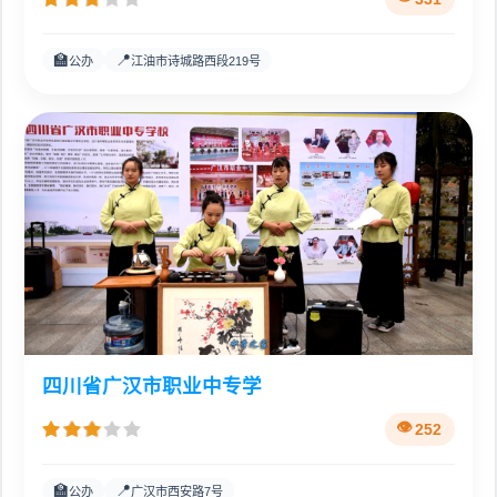
🏫
📍
公办
江油市诗城路西段219号
四川省广汉市职业中专学
252
🏫
📍
公办
广汉市西安路7号