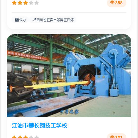
358
🏫
📍
公办
四川省宜宾市翠屏区西郊
江油市攀长钢技工学校
331