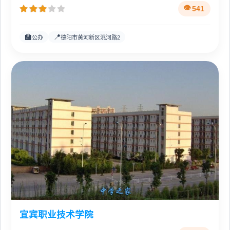
541
🏫
📍
公办
德阳市黄河新区洮河路2
宜宾职业技术学院