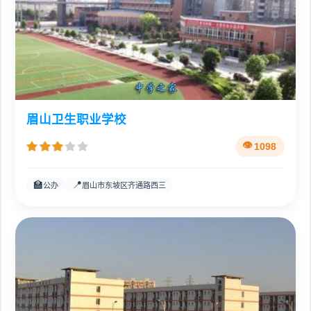
眉山卫生职业学校
1098
🏫
📍
公办
眉山市东坡区齐通路西三