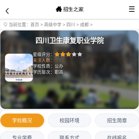
☰
当前位置：
首页
>
高级中学
>
四川
>
成都
>
四川卫生康复职业学院
星级评分：
关注人数：
学校性质：公办
学历层次：职高
学校概况
校园环境
招生简章
专业学费
联系方式
在线报名