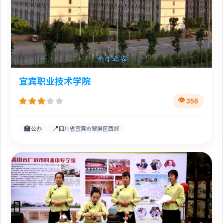
宜宾职业技术学院
358
🏫
📍
公办
四川省宜宾市翠屏区西郊