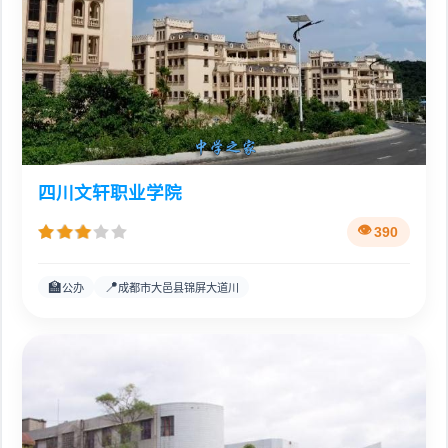
四川文轩职业学院
390
🏫
📍
公办
成都市大邑县锦屏大道川