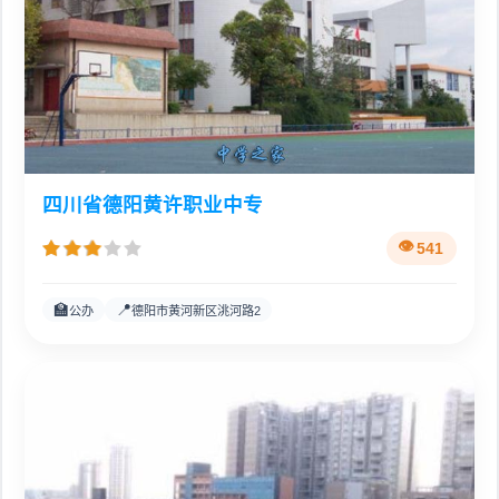
四川省德阳黄许职业中专
541
🏫
📍
公办
德阳市黄河新区洮河路2