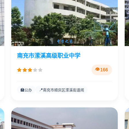
南充市潆溪高级职业中学
166
🏫
📍
公办
南充市顺庆区潆溪街道闹