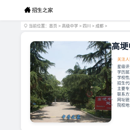
当前位置：
首页
>
高级中学
>
四川
>
成都
>
高埂
关注人
星级评
学历层
学校性
招生代码
主要专
联系方式
网址链接：
院校地