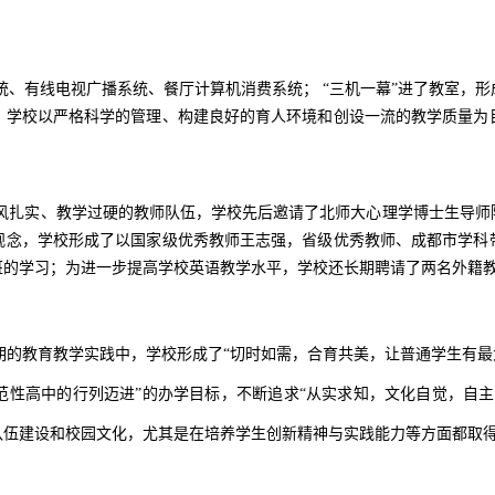
有线电视广播系统、餐厅计算机消费系统； “三机一幕”进了教室，形成
个。学校以严格科学的管理、构建良好的育人环境和创设一流的教学质量为
扎实、教学过硬的教师队伍，学校先后邀请了北师大心理学博士生导师陈
观念，学校形成了以国家级优秀教师王志强，省级优秀教师、成都市学科带
班的学习；为进一步提高学校英语教学水平，学校还长期聘请了两名外籍
的教育教学实践中，学校形成了“切时如需，合育共美，让普通学生有最大
范性高中的行列迈进”的办学目标，不断追求“从实求知，文化自觉，自主
队伍建设和校园文化，尤其是在培养学生创新精神与实践能力等方面都取