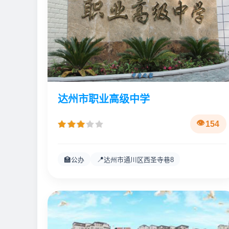
达州市职业高级中学
154
🏫
📍
公办
达州市通川区西圣寺巷8