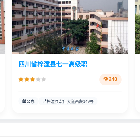
四川省梓潼县七一高级职
240
🏫
📍
公办
梓潼县宏仁大道西段149号