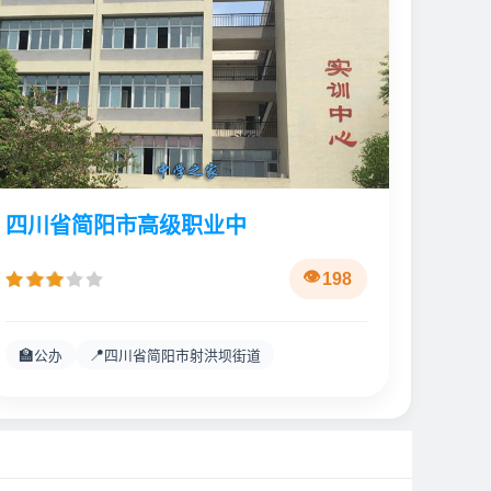
四川省简阳市高级职业中
198
🏫
📍
公办
四川省简阳市射洪坝街道