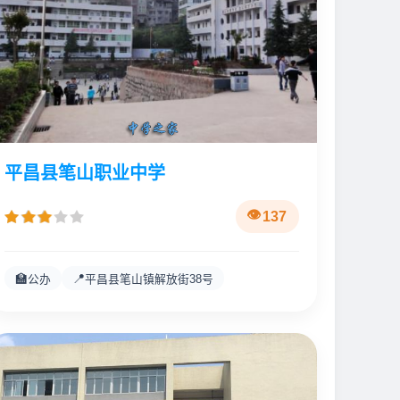
平昌县笔山职业中学
137
🏫
📍
公办
平昌县笔山镇解放街38号