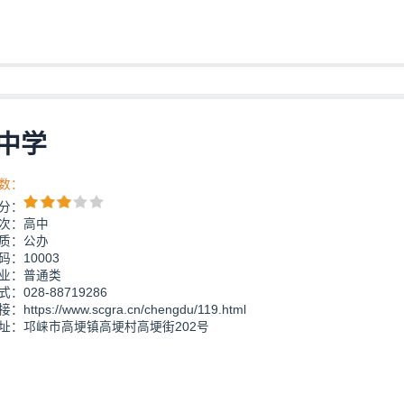
中学
数：
分：
次：高中
质：公办
：10003
业：普通类
：028-88719286
https://www.scgra.cn/chengdu/119.html
址：邛崃市高埂镇高埂村高埂街202号